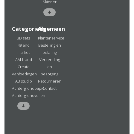
Skinner
Categorieën
Algemeen
3D sets
Klantenservice
49 and
Bestelling en
market
betaling
AALL and
Verzending
Create
en
Aanbiedingen
bezorging
AB studio
Retourneren
Achtergrondpapier
Contact
Achtergrondvellen