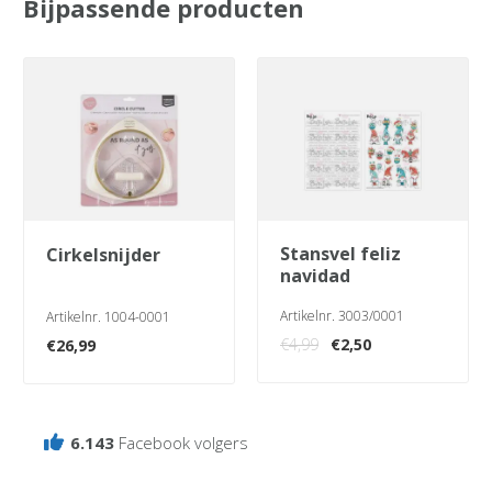
Bijpassende producten
stansvel feliz
cirkelsnijder
navidad
Artikelnr. 3003/0001
Artikelnr. 1004-0001
Oorspronkelijke
Huidige
€
4,99
€
2,50
€
26,99
prijs
prijs
was:
is:
€4,99.
€2,50.
6.143
Facebook volgers