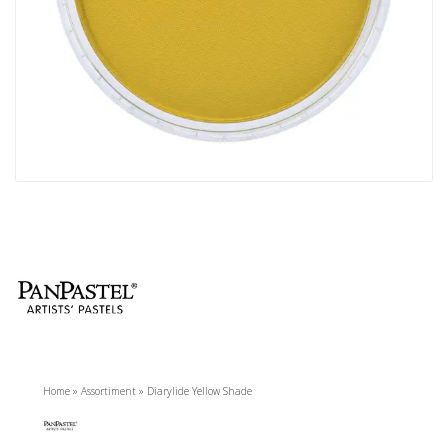
Home
»
Assortiment
»
Diarylide Yellow Shade