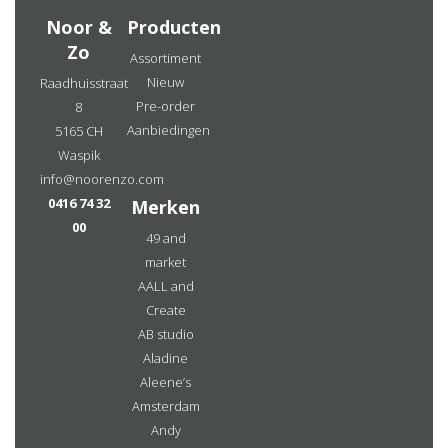
Noor &
Producten
Zo
Assortiment
Nieuw
Raadhuisstraat
Pre-order
8
Aanbiedingen
5165 CH
Waspik
info@noorenzo.com
0416 74 32
Merken
00
49 and
market
AALL and
Create
AB studio
Aladine
Aleene’s
Amsterdam
Andy