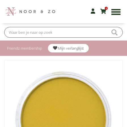
0
Friendz membership
Mijn verlanglijst