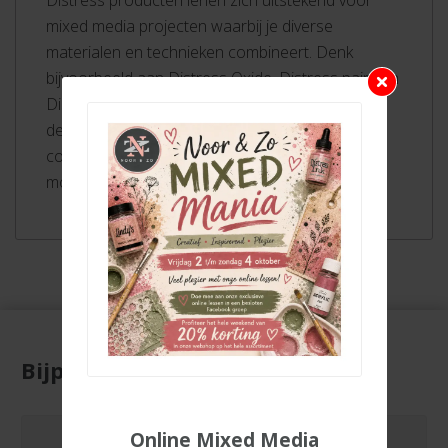
mixed media projecten waarbij je diverse
materialen en technieken combineert. Denk
bijvoorbeeld aan Distress Oxide, Distress paint en
Distress stains die allemaal zijn ontwikkeld in
dezelfde kleuren zodat je ze goed kunt
combineren. Embossing glaze vormt hierop een
mooie aanvulling.
Bijpassende producten
Online Mixed Media