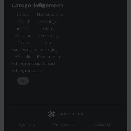
Categorieën
Algemeen
3D sets
Klantenservice
49 and
Bestelling en
market
betaling
AALL and
Verzending
Create
en
Aanbiedingen
bezorging
AB studio
Retourneren
Achtergrondpapier
Contact
Achtergrondvellen
Algemene
Privacybeleid
Created by