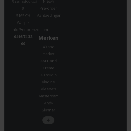
Nieuw
Raadhuisstraat
Pre-order
8
Aanbiedingen
5165 CH
Waspik
info@noorenzo.com
0416 74 32
Merken
00
49 and
market
AALL and
Create
AB studio
Aladine
Aleene’s
Amsterdam
Andy
Skinner