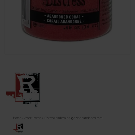
Home
»
Assortiment
»
Distress embossing glaze abandoned coral