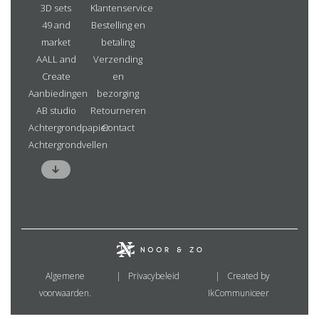
3D sets
Klantenservice
49 and
Bestelling en
market
betaling
AALL and
Verzending
Create
en
Aanbiedingen
bezorging
AB studio
Retourneren
Achtergrondpapier
Contact
Achtergrondvellen
Algemene
Privacybeleid
Created by
voorwaarden.
IkCommuniceer