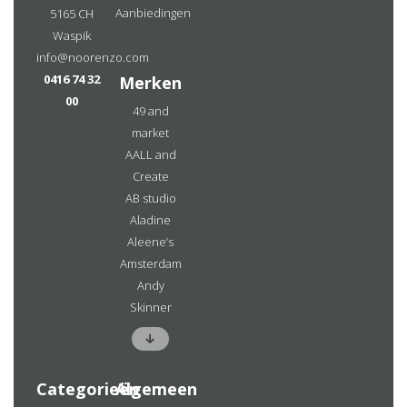
Aanbiedingen
5165 CH
Waspik
info@noorenzo.com
0416 74 32
Merken
00
49 and
market
AALL and
Create
AB studio
Aladine
Aleene’s
Amsterdam
Andy
Skinner
Categorieën
Algemeen