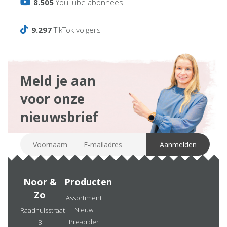
8.505
YouTube abonnees
9.297
TikTok volgers
Meld je aan
voor onze
nieuwsbrief
Noor &
Producten
Zo
Assortiment
Nieuw
Raadhuisstraat
Pre-order
8