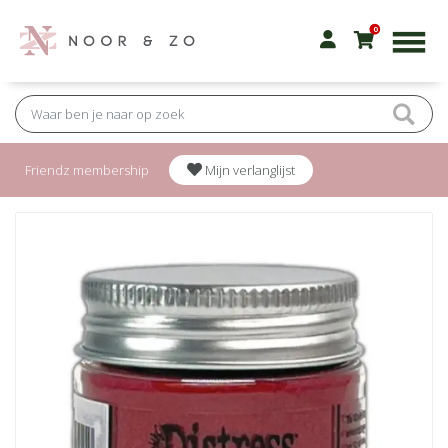
0
Friendz membership
Mijn verlanglijst