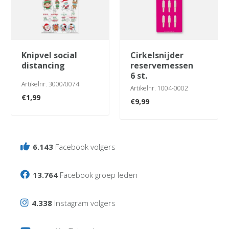
knipvel social
cirkelsnijder
distancing
reservemessen
6 st.
Artikelnr. 3000/0074
Artikelnr. 1004-0002
€
1,99
€
9,99
6.143
Facebook volgers
13.764
Facebook groep leden
4.338
Instagram volgers