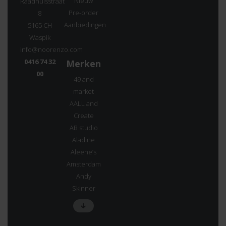
Nieuw
Raadhuisstraat
Pre-order
8
Aanbiedingen
5165 CH
Waspik
info@noorenzo.com
0416 74 32
Merken
00
49 and
market
AALL and
Create
AB studio
Aladine
Aleene’s
Amsterdam
Andy
Skinner