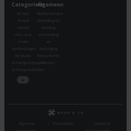
Categorieën
Algemeen
3D sets
Klantenservice
49 and
Bestelling en
market
betaling
AALL and
Verzending
Create
en
Aanbiedingen
bezorging
AB studio
Retourneren
Achtergrondpapier
Contact
Achtergrondvellen
Algemene
Privacybeleid
Created by
voorwaarden.
IkCommuniceer