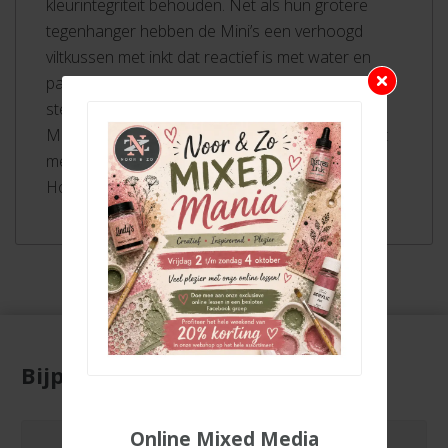
kleurintegriteit behouden. Net als hun grotere
tegenhanger hebben de Mini’s een verhoogd
viltkussen met inkt dat reactief is met water en
past bij het Distress-palet van producten. Elk
stempelkussen is stapelbaar en lichtbestendig.
Mini-inktkussens kunnen opnieuw worden geïnkt
met de bijpassende Distress Ink Re-inker. Tim
Holtz Mini Distress Ink Pads meten 1 “x 1”.
Bijpassende producten
Online Mixed Media