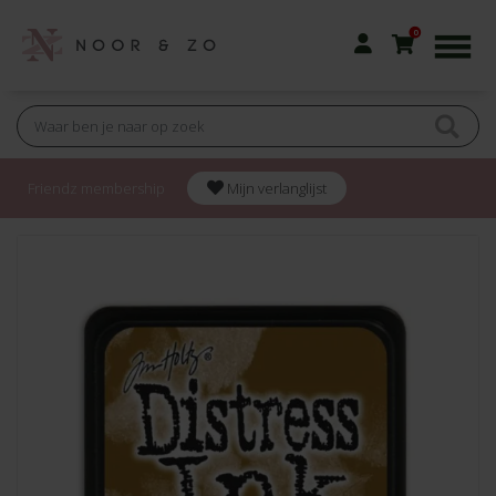
0
Friendz membership
Mijn verlanglijst