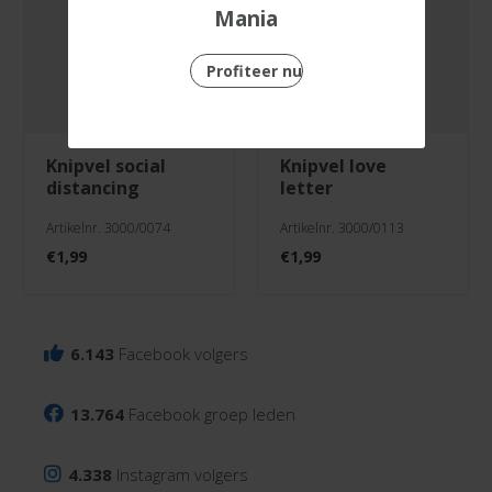
Mania
Profiteer nu
knipvel social
knipvel love
distancing
letter
Artikelnr. 3000/0074
Artikelnr. 3000/0113
€
1,99
€
1,99
6.143
Facebook volgers
13.764
Facebook groep leden
4.338
Instagram volgers