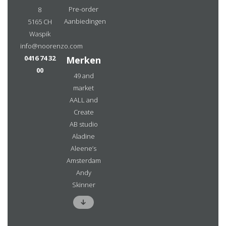
Pre-order
8
Aanbiedingen
5165 CH
Waspik
info@noorenzo.com
0416 74 32
Merken
00
49 and
market
AALL and
Create
AB studio
Aladine
Aleene’s
Amsterdam
Andy
Skinner