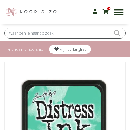
0
Friendz membership
Mijn verlanglijst