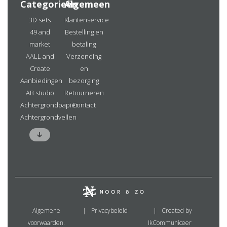
Categorieën
Algemeen
3D sets
Klantenservice
49 and
Bestelling en
market
betaling
AALL and
Verzending
Create
en
Aanbiedingen
bezorging
AB studio
Retourneren
Achtergrondpapier
Contact
Achtergrondvellen
Algemene
Privacybeleid
Created by
voorwaarden.
IkCommuniceer