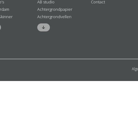
e’s
AB studio
Contact
rdam
Achtergrondpapier
Skinner
Achtergrondvellen
Alg