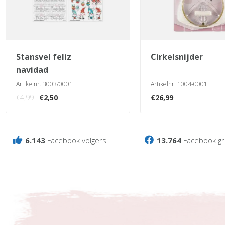
stansvel feliz
cirkelsnijder
navidad
Artikelnr. 3003/0001
Artikelnr. 1004-0001
Oorspronkelijke
Huidige
€
4,99
€
2,50
€
26,99
prijs
prijs
was:
is:
€4,99.
€2,50.
6.143
Facebook volgers
13.764
Facebook gr