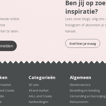
Ben jij op zo
inspiratie?
plande online
Lees onze blogs, volg ons
onze
Instagram of abonneer je
ter te laten.
kanaal.
Stel hier je vraag
ken
Categorieën
Algemeen
d market
3D sets
Klantenservice
and Create
49 and market
Bestelling en betaling
dio
AALL and Create
Verzending en bezorging
ne
Aanbiedingen
Retourneren