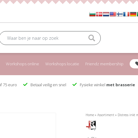
Workshops online
Workshops locatie
Friendz membership
f 75 euro
Betaal veilig en snel
Fysieke winkel
met brasserie
Home
»
Assortiment
»
Distress inkt 