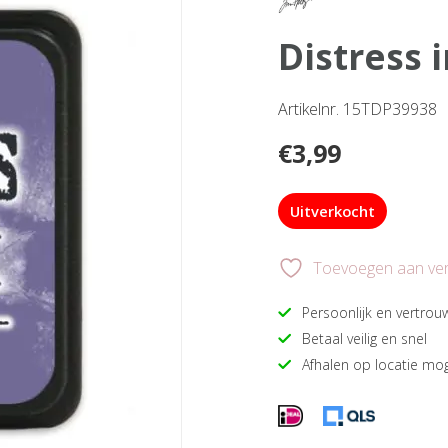
distress
Artikelnr. 15TDP39938
€
3,99
Uitverkocht
Toevoegen aan verl
Persoonlijk en vertrou
Betaal veilig en snel
Afhalen op locatie mog