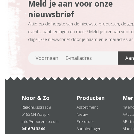
Meld je aan voor onze
nieuwsbrief
Altijd op de hoogte van de nieuwste producten, de ge
events, aanbiedingen en meer? Meld je hier aan voor 
dagelijkse nieuwsbrief door je naam en e-mailadres ach
Noor & Zo
Producten
Mer
Raadhuisstraat 8
Assortiment
49 an
5165 CH Waspik
Nieuw
AALL 
info@noorenzo.com
Pre-order
AB stu
0416 74 32 00
Aanbiedingen
Aladi