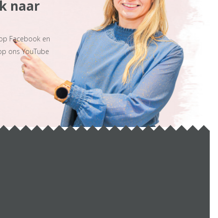
ek naar
 op Facebook en
 op ons YouTube