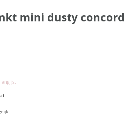
 inkt mini dusty concord
anglijst
wd
elijk