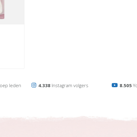
oep leden
4.338
Instagram volgers
8.505
Y