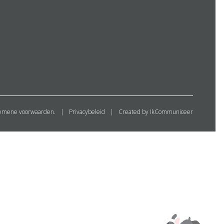
emene voorwaarden.
Privacybeleid
Created by IkCommuniceer