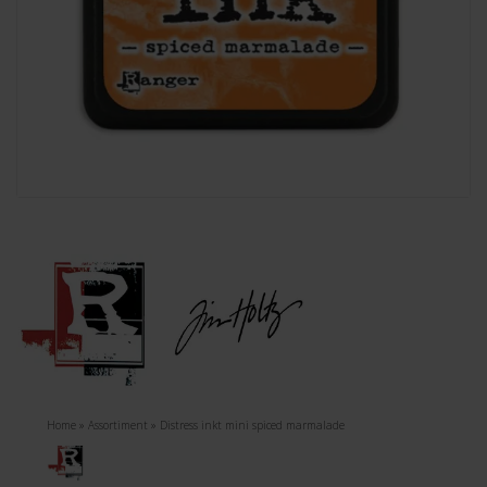
Home
»
Assortiment
»
Distress inkt mini spiced marmalade