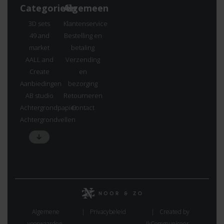
Categorieën
Algemeen
3D sets
Klantenservice
49 and
Bestelling en
market
betaling
AALL and
Verzending
Create
en
Aanbiedingen
bezorging
AB studio
Retourneren
Achtergrondpapier
Contact
Achtergrondvellen
Algemene
Privacybeleid
Created by
voorwaarden.
IkCommuniceer