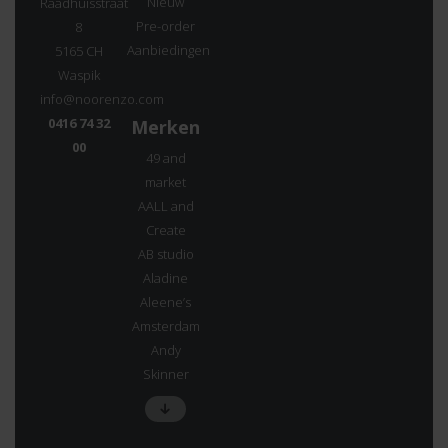
Nieuw
Raadhuisstraat
Pre-order
8
Aanbiedingen
5165 CH
Waspik
info@noorenzo.com
0416 74 32
Merken
00
49 and
market
AALL and
Create
AB studio
Aladine
Aleene’s
Amsterdam
Andy
Skinner