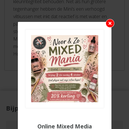
kleurintegriteit behouden. Net als hun grotere
tegenhanger hebben de Mini’s een verhoogd
viltkussen met inkt dat reactief is met water en
past bij het Distress-palet van producten. Elk
stempelkussen is stapelbaar en lichtbestendig.
Mini-inktkussens kunnen opnieuw worden geïnkt
met de bijpassende Distress Ink Re-inker. Tim
Holtz Mini Distress Ink Pads meten 1 “x 1”.
Bijpassende producten
Online Mixed Media