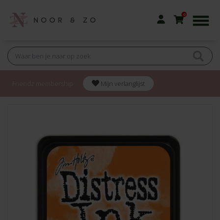
0
Friendz membership
Mijn verlanglijst