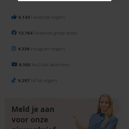
6.143
Facebook volgers
13.764
Facebook groep leden
4.338
Instagram volgers
8.505
YouTube abonnees
9.297
TikTok volgers
Meld je aan
voor onze