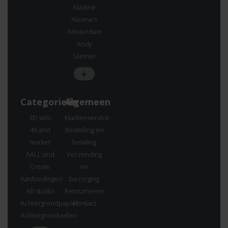
Aladine
Aleene’s
Amsterdam
Andy
Skinner
Categorieën
Algemeen
3D sets
Klantenservice
49 and
Bestelling en
market
betaling
AALL and
Verzending
Create
en
Aanbiedingen
bezorging
AB studio
Retourneren
Achtergrondpapier
Contact
Achtergrondvellen