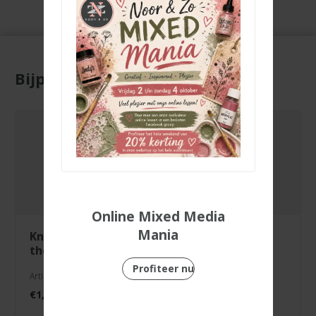
Bijpassende producten
Online Mixed Media
Mania
knipvel over
3 in 1 hoekpons
the moon
Profiteer nu
Artikelnr. 3000/0112
Artikelnr. 2137-037
€
1,99
€
7,99