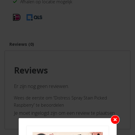
Afhalen op locatie mogelijk
Reviews (0)
Reviews
Er zijn nog geen reviewen.
Wees de eerste om “Distress Spray Stain Picked
Raspberry” te beoordelen
Je moet ingelogd zijn om een review te plaatsen.