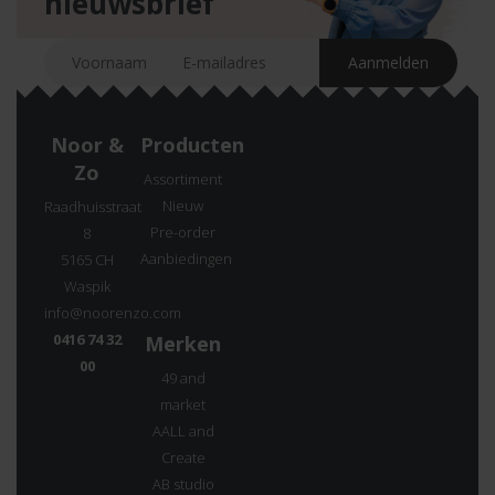
nieuwsbrief
Noor &
Producten
Zo
Assortiment
Nieuw
Raadhuisstraat
Pre-order
8
Aanbiedingen
5165 CH
Waspik
info@noorenzo.com
0416 74 32
Merken
00
49 and
market
AALL and
Create
AB studio