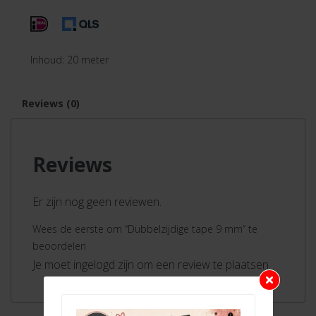
Inhoud: 20 meter
Reviews (0)
Reviews
Er zijn nog geen reviewen.
Wees de eerste om “Dubbelzijdige tape 9 mm” te
beoordelen
Je moet ingelogd zijn om een review te plaatsen.