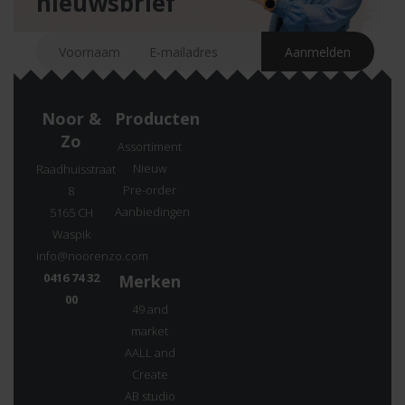
nieuwsbrief
Noor &
Producten
Zo
Assortiment
Nieuw
Raadhuisstraat
Pre-order
8
Aanbiedingen
5165 CH
Waspik
info@noorenzo.com
0416 74 32
Merken
00
49 and
market
AALL and
Create
AB studio