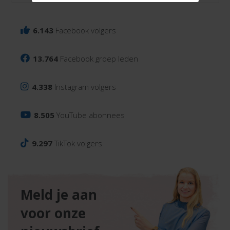
6.143
Facebook volgers
13.764
Facebook groep leden
4.338
Instagram volgers
8.505
YouTube abonnees
9.297
TikTok volgers
Meld je aan
voor onze