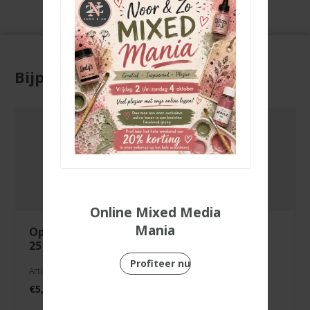
Bijpassende producten
Online Mixed Media
Mania
opbergbox met
knipvel bff
25 kleine potjes
Profiteer nu
Artikelnr. 1009-032
Artikelnr. 3000/0086
€
5,99
€
1,99