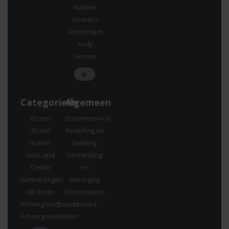
Aladine
Aleene’s
Amsterdam
Andy
Skinner
Categorieën
Algemeen
3D sets
Klantenservice
49 and
Bestelling en
market
betaling
AALL and
Verzending
Create
en
Aanbiedingen
bezorging
AB studio
Retourneren
Achtergrondpapier
Contact
Achtergrondvellen