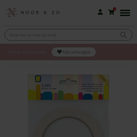
0
Friendz membership
Mijn verlanglijst