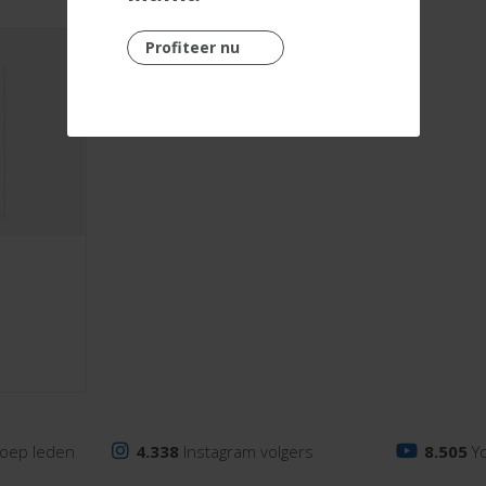
Profiteer nu
oep leden
4.338
Instagram volgers
8.505
Y