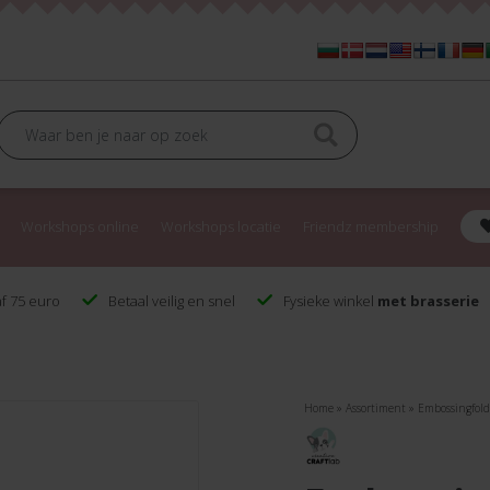
Workshops online
Workshops locatie
Friendz membership
f 75 euro
Betaal veilig en snel
Fysieke winkel
met brasserie
Home
»
Assortiment
»
Embossingfolde