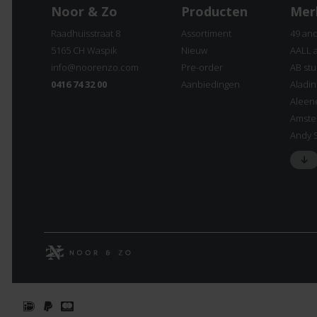
Noor & Zo
Producten
Mer
Raadhuisstraat 8
Assortiment
49 an
5165 CH Waspik
Nieuw
AALL 
info@noorenzo.com
Pre-order
AB stu
0416 74 32 00
Aanbiedingen
Aladi
Aleen
Amste
Andy 