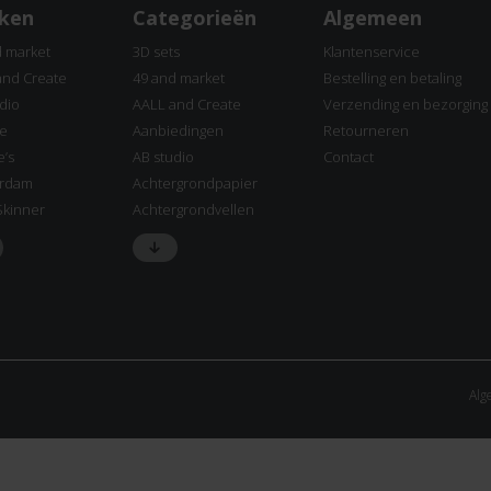
ken
Categorieën
Algemeen
d market
3D sets
Klantenservice
and Create
49 and market
Bestelling en betaling
dio
AALL and Create
Verzending en bezorging
ne
Aanbiedingen
Retourneren
e’s
AB studio
Contact
rdam
Achtergrondpapier
Skinner
Achtergrondvellen
Alg