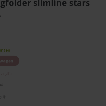
gfolder slimline stars
2
punten
lwagen
anglijst
wd
elijk