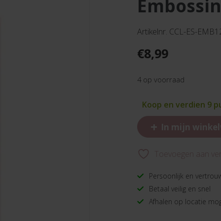
embossin
Artikelnr. CCL-ES-EMB1
€
8,99
4 op voorraad
Koop en verdien 9 
+
In mijn winke
Toevoegen aan verl
Persoonlijk en vertrou
Betaal veilig en snel
Afhalen op locatie mog