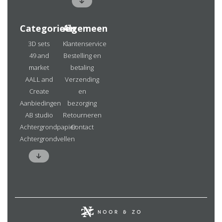
Categorieën
Algemeen
3D sets
Klantenservice
49 and
Bestelling en
market
betaling
AALL and
Verzending
Create
en
Aanbiedingen
bezorging
AB studio
Retourneren
Achtergrondpapier
Contact
Achtergrondvellen