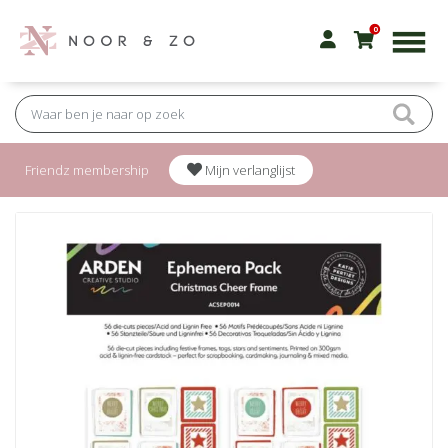
0
Friendz membership
Mijn verlanglijst