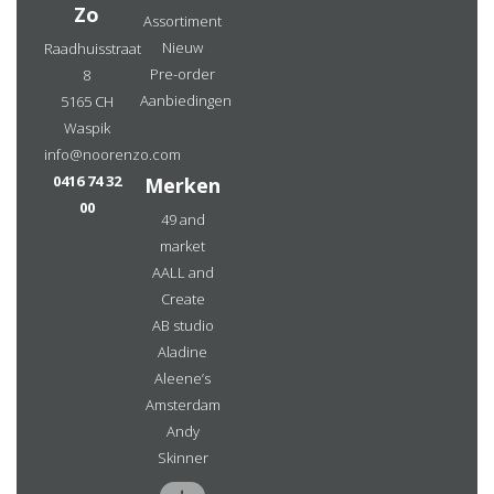
Zo
Assortiment
Nieuw
Raadhuisstraat
Pre-order
8
Aanbiedingen
5165 CH
Waspik
info@noorenzo.com
0416 74 32
Merken
00
49 and
market
AALL and
Create
AB studio
Aladine
Aleene’s
Amsterdam
Andy
Skinner