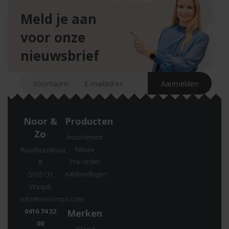
Meld je aan
voor onze
nieuwsbrief
Noor &
Producten
Zo
Assortiment
Nieuw
Raadhuisstraat
Pre-order
8
Aanbiedingen
5165 CH
Waspik
info@noorenzo.com
0416 74 32
Merken
00