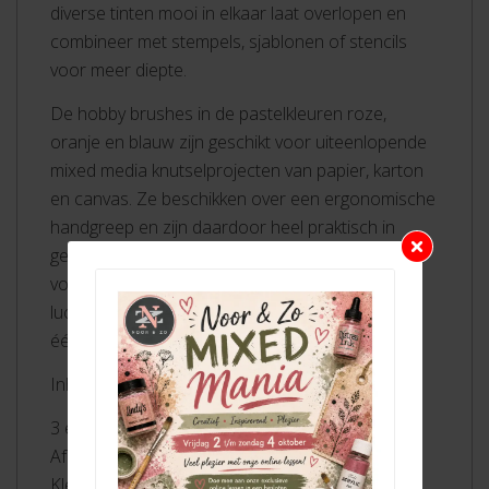
diverse tinten mooi in elkaar laat overlopen en
combineer met stempels, sjablonen of stencils
voor meer diepte.
De hobby brushes in de pastelkleuren roze,
oranje en blauw zijn geschikt voor uiteenlopende
mixed media knutselprojecten van papier, karton
en canvas. Ze beschikken over een ergonomische
handgreep en zijn daardoor heel praktisch in
gebruik, voor langdurig plezier. Was de brushes
voorzichtig met water en zeep en laat ze aan de
lucht drogen voor langdurig gebruik, of gebruik
één blending brush per kleursoort.
Inhoud:
3 ergonomische blending brushes
Afmeting: 6 cm x 6,2 cm
Kleuren: pastel roze, pastel oranje en pastel