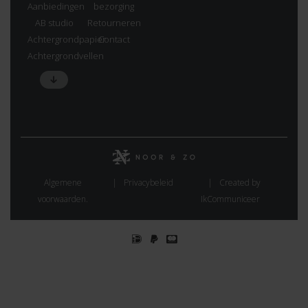
Aanbiedingen
bezorging
AB studio
Retourneren
Achtergrondpapier
Contact
Achtergrondvellen
Algemene
Privacybeleid
Created by
voorwaarden.
IkCommuniceer