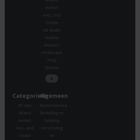
49 and
market
AALL and
Create
AB studio
Aladine
Aleene’s
Amsterdam
Andy
Skinner
Categorieën
Algemeen
3D sets
Klantenservice
49 and
Bestelling en
market
betaling
AALL and
Verzending
Create
en