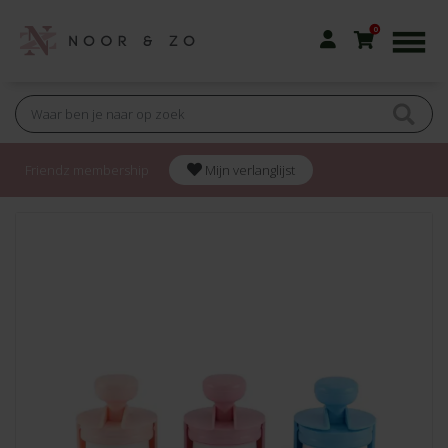
0
Friendz membership
Mijn verlanglijst