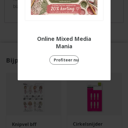
blauw
Online Mixed Media
Mania
Bijpassende producten
Profiteer nu
cirkelsnijder
knipvel bff