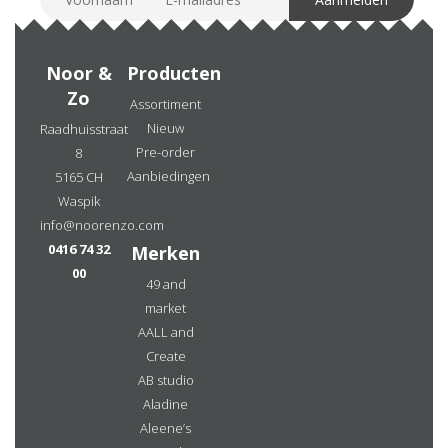
Noor &
Producten
Zo
Assortiment
Nieuw
Raadhuisstraat
Pre-order
8
Aanbiedingen
5165 CH
Waspik
info@noorenzo.com
0416 74 32
Merken
00
49 and
market
AALL and
Create
AB studio
Aladine
Aleene’s