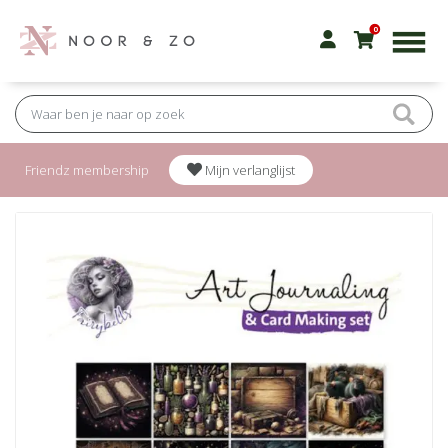
0
Friendz membership
Mijn verlanglijst