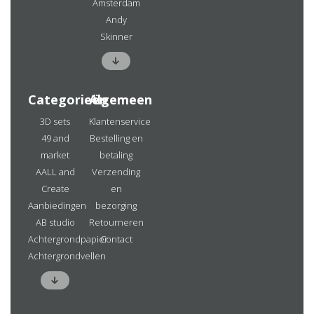
Amsterdam
Andy
Skinner
Categorieën
Algemeen
3D sets
Klantenservice
49 and
Bestelling en
market
betaling
AALL and
Verzending
Create
en
Aanbiedingen
bezorging
AB studio
Retourneren
Achtergrondpapier
Contact
Achtergrondvellen