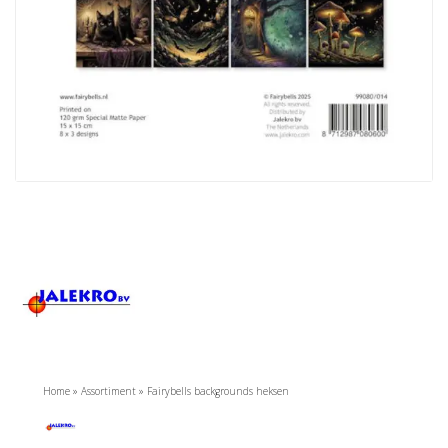
Home
»
Assortiment
»
Fairybells backgrounds heksen