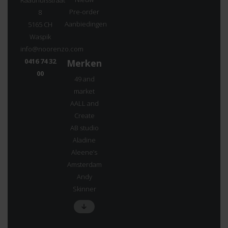
Raadhuisstraat
Pre-order
8
Aanbiedingen
5165 CH
Waspik
info@noorenzo.com
0416 74 32
Merken
00
49 and
market
AALL and
Create
AB studio
Aladine
Aleene’s
Amsterdam
Andy
Skinner