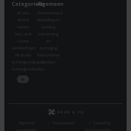
Categorieën
Algemeen
3D sets
Klantenservice
49 and
Bestelling en
market
betaling
AALL and
Verzending
Create
en
Aanbiedingen
bezorging
AB studio
Retourneren
Achtergrondpapier
Contact
Achtergrondvellen
Algemene
Privacybeleid
Created by
voorwaarden.
IkCommuniceer