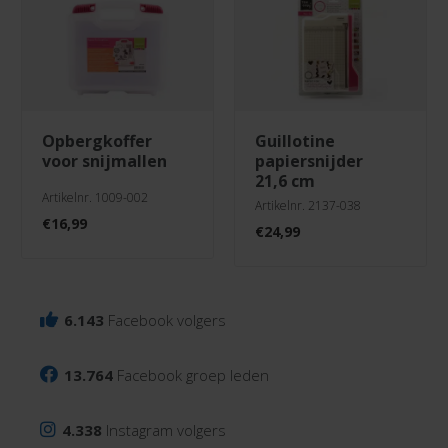
opbergkoffer
guillotine
voor snijmallen
papiersnijder
21,6 cm
Artikelnr. 1009-002
Artikelnr. 2137-038
€
16,99
€
24,99
6.143
Facebook volgers
13.764
Facebook groep leden
4.338
Instagram volgers