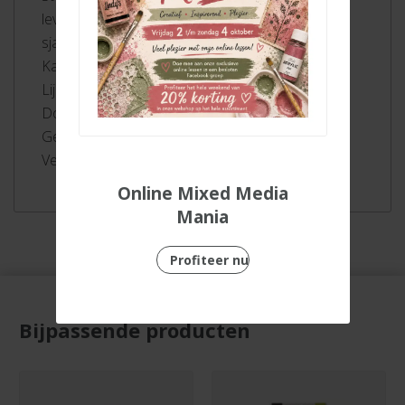
levensduur en schoon werken met linialen en
sjablonen
Kan lang zonder dop zonder uit te drogen
Lijndikte 0,4 mm
Dop past achterop de pen
Geventileerde dop
Verkrijgbaar in 65 kleuren
Online Mixed Media
Mania
Profiteer nu
Bijpassende producten