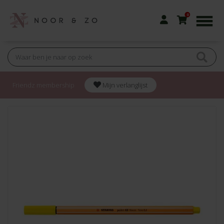
0
Friendz membership
Mijn verlanglijst