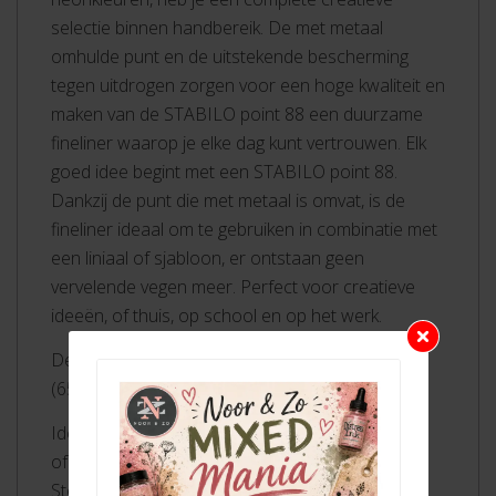
selectie binnen handbereik. De met metaal
omhulde punt en de uitstekende bescherming
tegen uitdrogen zorgen voor een hoge kwaliteit en
maken van de STABILO point 88 een duurzame
fineliner waarop je elke dag kunt vertrouwen. Elk
goed idee begint met een STABILO point 88.
Dankzij de punt die met metaal is omvat, is de
fineliner ideaal om te gebruiken in combinatie met
een liniaal of sjabloon, er ontstaan geen
vervelende vegen meer. Perfect voor creatieve
ideeën, of thuis, op school en op het werk.
De fineliner STABILO point 88 in de kleur umber
(65).
Ideaal voor gebruik in combinatie met een liniaal
of sjabloon, dankzij met metaal omhulde punt
Stevige punt, met metaal omhuld voor lange