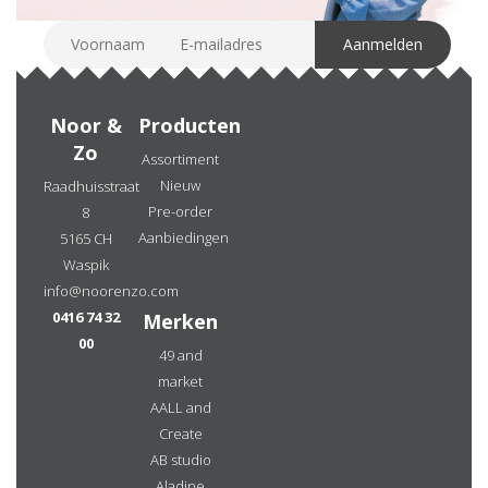
Noor &
Producten
Zo
Assortiment
Nieuw
Raadhuisstraat
Pre-order
8
Aanbiedingen
5165 CH
Waspik
info@noorenzo.com
0416 74 32
Merken
00
49 and
market
AALL and
Create
AB studio
Aladine