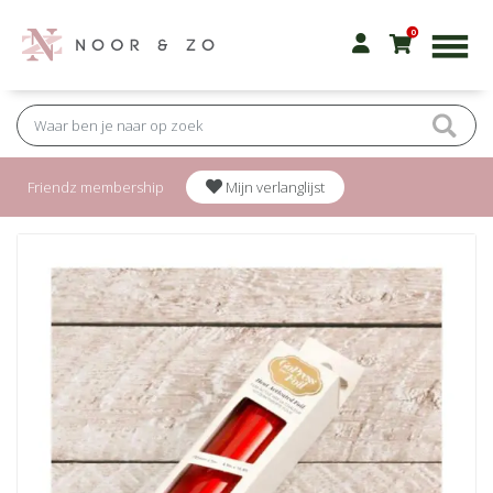
0
Friendz membership
Mijn verlanglijst