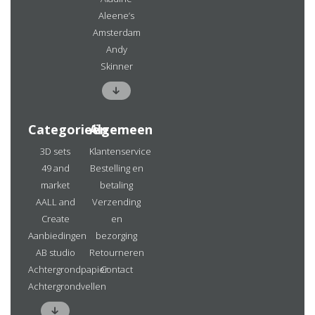
Aleene’s
Amsterdam
Andy
Skinner
Categorieën
Algemeen
3D sets
Klantenservice
49 and
Bestelling en
market
betaling
AALL and
Verzending
Create
en
Aanbiedingen
bezorging
AB studio
Retourneren
Achtergrondpapier
Contact
Achtergrondvellen