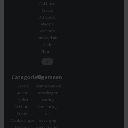
AALL and
Create
AB studio
Aladine
Aleene’s
Amsterdam
Andy
Skinner
Categorieën
Algemeen
3D sets
Klantenservice
49 and
Bestelling en
market
betaling
AALL and
Verzending
Create
en
Aanbiedingen
bezorging
AB studio
Retourneren