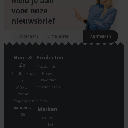
Meld je aan
voor onze
nieuwsbrief
Noor &
Producten
Zo
Assortiment
Nieuw
Raadhuisstraat
Pre-order
8
Aanbiedingen
5165 CH
Waspik
info@noorenzo.com
0416 74 32
Merken
00
49 and
market