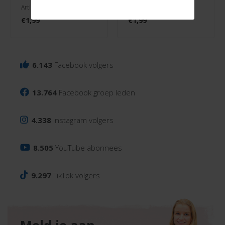
Artikelnr. 3000/0103
Artikelnr. 3000/0126
€
1,99
€
1,99
6.143
Facebook volgers
13.764
Facebook groep leden
4.338
Instagram volgers
8.505
YouTube abonnees
9.297
TikTok volgers