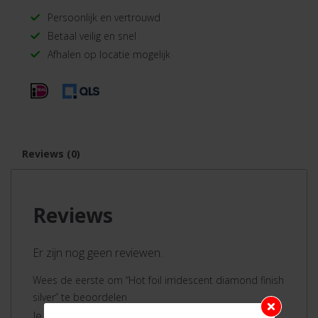
Persoonlijk en vertrouwd
Betaal veilig en snel
Afhalen op locatie mogelijk
Reviews (0)
Reviews
Er zijn nog geen reviewen.
Wees de eerste om “Hot foil irridescent diamond finish
silver” te beoordelen
Je moet ingelogd zijn om een review te plaatsen.