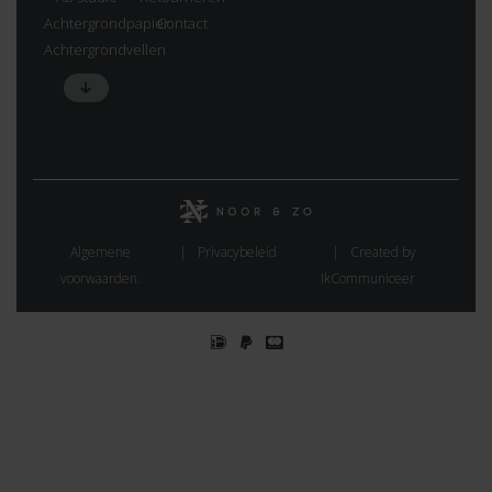
Achtergrondpapier
Contact
Achtergrondvellen
Algemene
Privacybeleid
Created by
voorwaarden.
IkCommuniceer