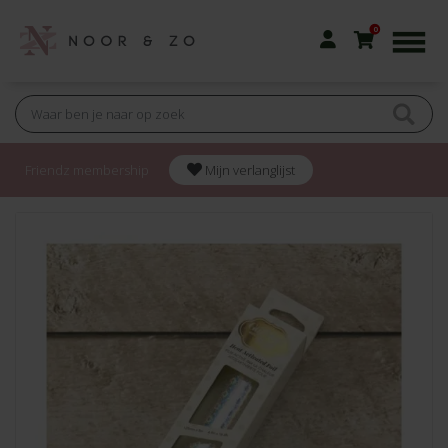
0
Friendz membership
Mijn verlanglijst