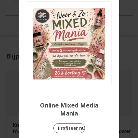
Bijpassende producten
Online Mixed Media
Mania
knipvel just
knipvel
Profiteer nu
married
zonnebloemenpower