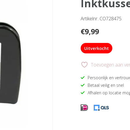
inktkuss
Artikelnr. CO728475
€
9,99
Uitverkocht
Toevoegen aan verl
Persoonlijk en vertrou
Betaal veilig en snel
Afhalen op locatie mog