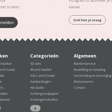
onze
Instagram of abonneer je
ter te laten.
kanaal.
Stel hier je vraag
ken
Categorieën
Algemeen
d market
3D sets
Klantenservice
and Create
49 and market
Bestelling en betaling
dio
AALL and Create
Verzending en bezorging
ne
Aanbiedingen
Retourneren
e’s
AB studio
Contact
rdam
Achtergrondpapier
Skinner
Achtergrondvellen