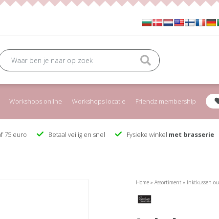
Workshops online
Workshops locatie
Friendz membership
f 75 euro
Betaal veilig en snel
Fysieke winkel
met brasserie
Home
»
Assortiment
»
Inktkussen ou