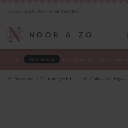
De gezelligste hobbywinkel van Nederland
Home
Onze webshop
Blog
Pre-order
Nieuw
Agenda
Bestel voor 12:00 uur, morgen in huis
Gratis verzending vana