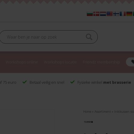
Workshops online
Workshops locatie
Friendz membership
f 75 euro
Betaal veilig en snel
Fysieke winkel
met brasserie
Home
»
Assortiment
»
Inktkussen sta