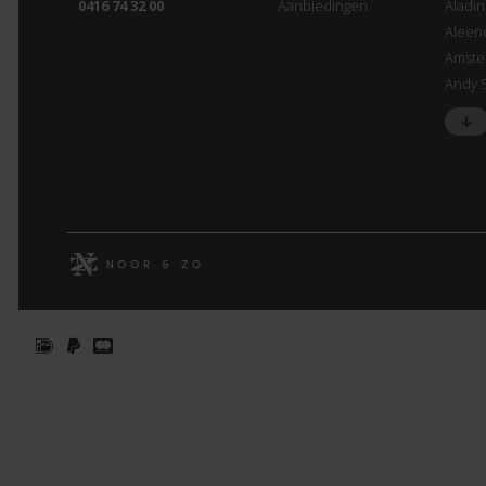
0416 74 32 00
Aanbiedingen
Aladi
Aleen
Amste
Andy 