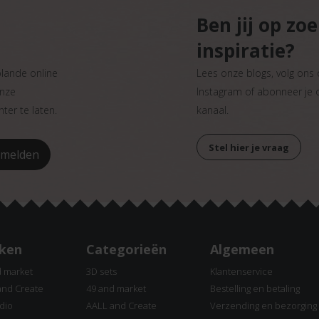
Ben jij op zo
inspiratie?
plande online
Lees onze blogs, volg ons
onze
Instagram of abonneer je
ter te laten.
kanaal.
Stel hier je vraag
ken
Categorieën
Algemeen
d market
3D sets
Klantenservice
and Create
49 and market
Bestelling en betaling
dio
AALL and Create
Verzending en bezorging