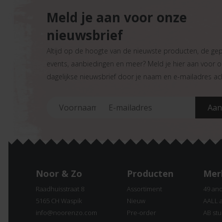
Meld je aan voor onze
nieuwsbrief
Altijd op de hoogte van de nieuwste producten, de ge
events, aanbiedingen en meer? Meld je hier aan voor 
dagelijkse nieuwsbrief door je naam en e-mailadres ach
Noor & Zo
Producten
Mer
Raadhuisstraat 8
Assortiment
49 an
5165 CH Waspik
Nieuw
AALL 
info@noorenzo.com
Pre-order
AB stu