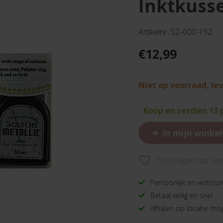
inktkusse
Artikelnr. SZ-000-192
€
12,99
Niet op voorraad, le
Koop en verdien 13
+
In mijn winke
Toevoegen aan verl
Persoonlijk en vertrou
Betaal veilig en snel
Afhalen op locatie mog