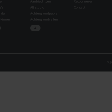
ne
Aanbiedingen
Retourneren
e’s
AB studio
Contact
rdam
Achtergrondpapier
Skinner
Achtergrondvellen
Alg