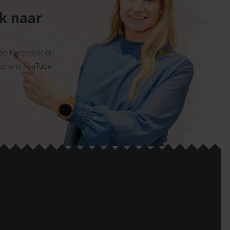
ek naar
 op Facebook en
 op ons YouTube