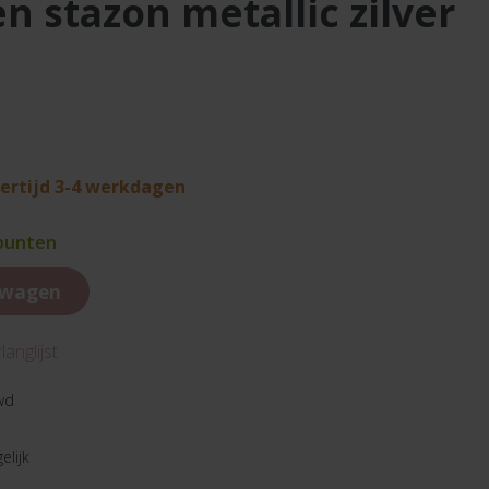
n stazon metallic zilver
vertijd 3-4 werkdagen
 punten
lwagen
anglijst
wd
elijk