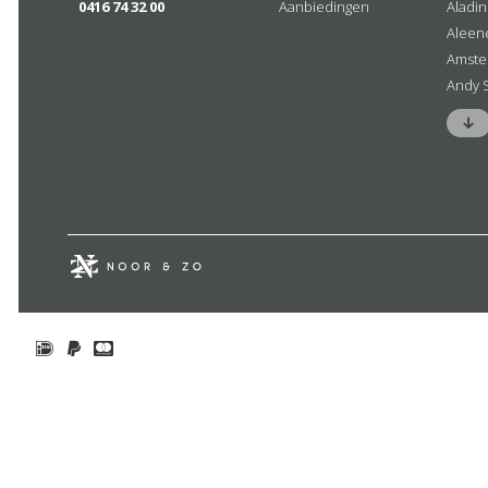
0416 74 32 00
Aanbiedingen
Aladi
Aleen
Amste
Andy 