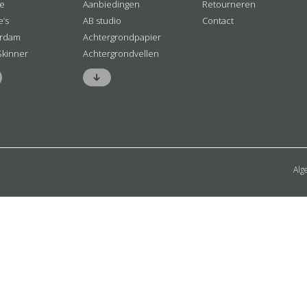
ne
Aanbiedingen
Retourneren
e’s
AB studio
Contact
rdam
Achtergrondpapier
Skinner
Achtergrondvellen
Alg