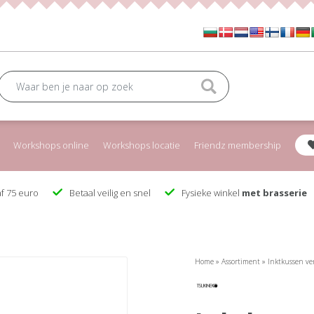
Workshops online
Workshops locatie
Friendz membership
f 75 euro
Betaal veilig en snel
Fysieke winkel
met brasserie
Home
»
Assortiment
»
Inktkussen ve