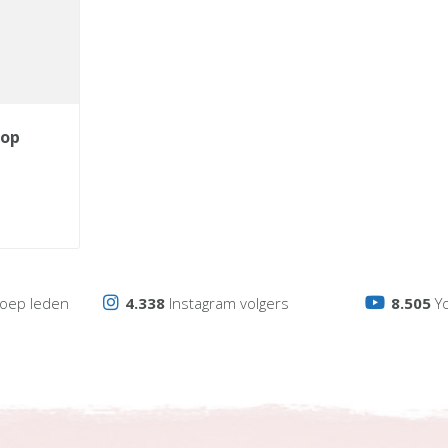
oep leden
4.338
Instagram volgers
8.505
Y