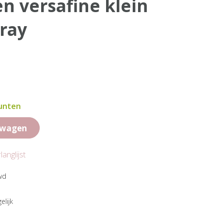
ray
punten
lwagen
anglijst
wd
elijk