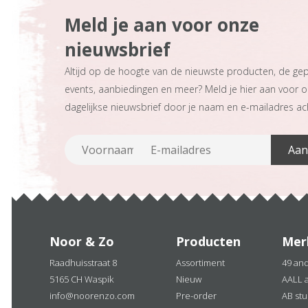
Meld je aan voor onze
nieuwsbrief
Altijd op de hoogte van de nieuwste producten, de ge
events, aanbiedingen en meer? Meld je hier aan voor 
dagelijkse nieuwsbrief door je naam en e-mailadres ach
Noor & Zo
Producten
Mer
Raadhuisstraat 8
Assortiment
49 an
5165 CH Waspik
Nieuw
AALL 
info@noorenzo.com
Pre-order
AB stu