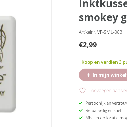
inktkussen versafine klein
smokey g
Artikelnr. VF-SML-083
€
2,99
Koop en verdien 3 
+
In mijn winke
Toevoegen aan verl
Persoonlijk en vertrou
Betaal veilig en snel
Afhalen op locatie mog