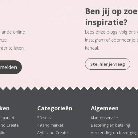
Ben jij op zo
inspiratie?
plande online
Lees onze blogs, volg ons
onze
Instagram of abonneer je
ter te laten.
kanaal.
Stel hier je vraag
ken
Categorieën
Algemeen
d market
3D sets
Klantenservice
and Create
49 and market
Bestelling en betaling
dio
AALL and Create
Verzending en bezorging