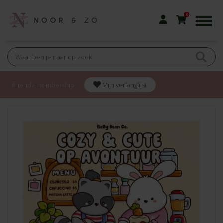
0
Friendz membership
Mijn verlanglijst