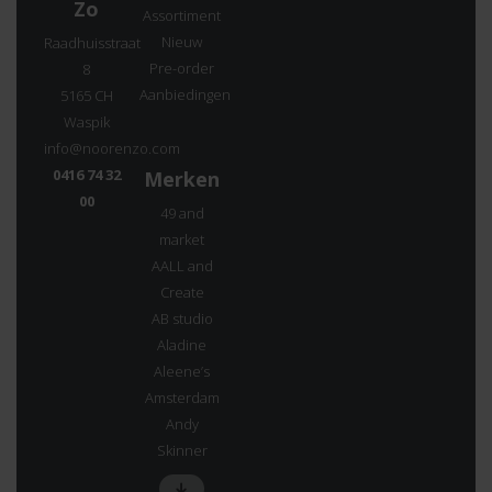
Zo
Assortiment
Nieuw
Raadhuisstraat
Pre-order
8
Aanbiedingen
5165 CH
Waspik
info@noorenzo.com
0416 74 32
Merken
00
49 and
market
AALL and
Create
AB studio
Aladine
Aleene’s
Amsterdam
Andy
Skinner