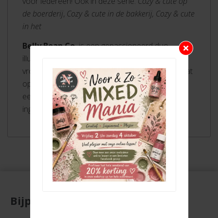
voor iedereen! Ook in deze serie:
Cozy & cute op
de boerderij
,
Cozy & cute in de bakkerij,
Cozy & cute
in het
Belly Bean Co.
is een gepassioneerd duo
illustrators. In al hun ontwerpen stoppen zij
vrolijkheid en creativiteit. In hun kleurboeken staat
op elke pagina niet zomaar een tekening, maar
een verhaal dat er op wacht om te worden
ingekleurd.
Bijpassende producten