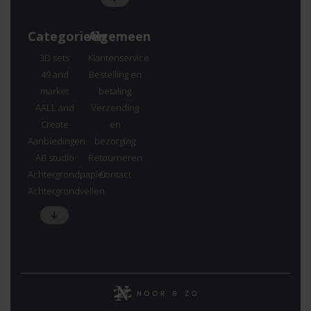
Categorieën
Algemeen
3D sets
Klantenservice
49 and
Bestelling en
market
betaling
AALL and
Verzending
Create
en
Aanbiedingen
bezorging
AB studio
Retourneren
Achtergrondpapier
Contact
Achtergrondvellen