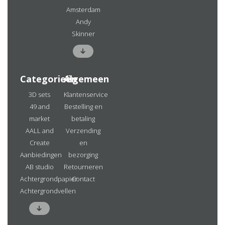
Amsterdam
Andy
Skinner
Categorieën
Algemeen
3D sets
Klantenservice
49 and
Bestelling en
market
betaling
AALL and
Verzending
Create
en
Aanbiedingen
bezorging
AB studio
Retourneren
Achtergrondpapier
Contact
Achtergrondvellen