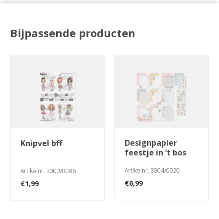
Bijpassende producten
designpapier
knipvel bff
feestje in ‘t bos
Artikelnr. 3004/0020
Artikelnr. 3000/0086
€
6,99
€
1,99