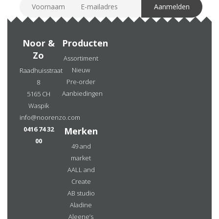
Noor &
Producten
Zo
Assortiment
Nieuw
Raadhuisstraat
Pre-order
8
Aanbiedingen
5165 CH
Waspik
info@noorenzo.com
0416 74 32
Merken
00
49 and
market
AALL and
Create
AB studio
Aladine
Aleene’s