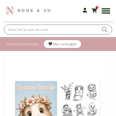
0
Friendz membership
Mijn verlanglijst