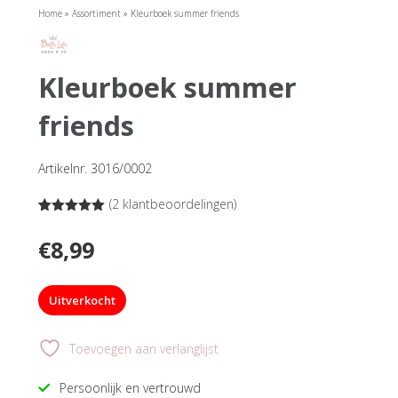
Home
»
Assortiment
»
Kleurboek summer friends
kleurboek summer
friends
Artikelnr. 3016/0002
(
2
klantbeoordelingen)
Gewaardeerd
2
5.00
op 5
€
8,99
gebaseerd
op
klantbeoordelingen
Uitverkocht
Toevoegen aan verlanglijst
Persoonlijk en vertrouwd