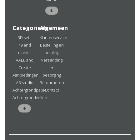
Categorieën
Algemeen
3D sets
Klantenservice
49 and
Bestelling en
market
betaling
AALL and
Verzending
Create
en
Aanbiedingen
bezorging
AB studio
Retourneren
Achtergrondpapier
Contact
Achtergrondvellen