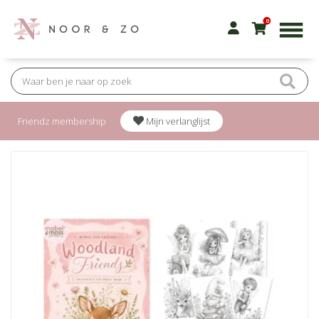
0
Friendz membership
Mijn verlanglijst