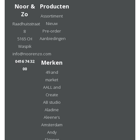
Noor &
Producten
Zo
Assortiment
Nieuw
Raadhuisstraat
Pre-order
8
Aanbiedingen
5165 CH
Waspik
info@noorenzo.com
0416 74 32
Merken
00
49 and
market
AALL and
Create
AB studio
Aladine
Aleene’s
Amsterdam
Andy
Skinner