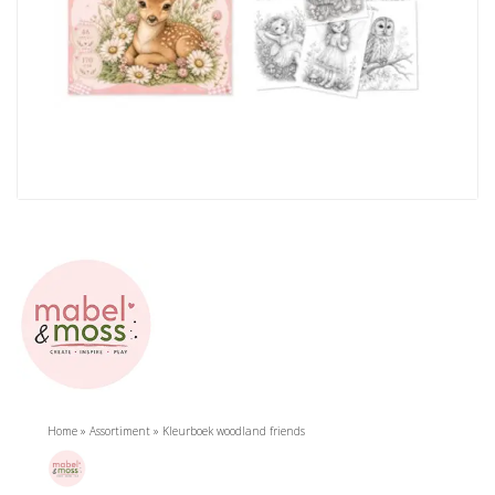
Home
»
Assortiment
»
Kleurboek woodland friends