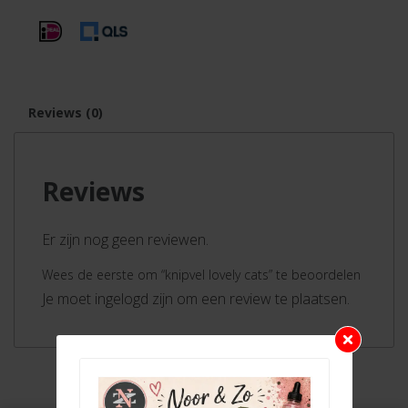
Reviews (0)
Reviews
Er zijn nog geen reviewen.
Wees de eerste om “knipvel lovely cats” te beoordelen
Je moet ingelogd zijn om een review te plaatsen.