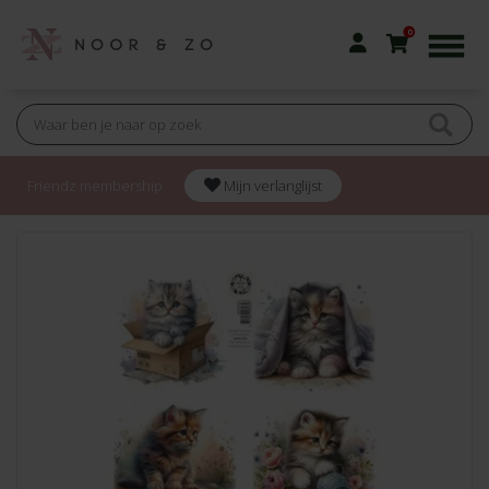
0
Friendz membership
Mijn verlanglijst