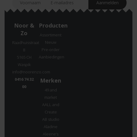
Noor &
Producten
Zo
Assortiment
Nieuw
Raadhuisstraat
Pre-order
8
Aanbiedingen
5165 CH
Waspik
info@noorenzo.com
0416 74 32
Merken
00
49 and
market
AALL and
Create
AB studio
Aladine
Aleene’s