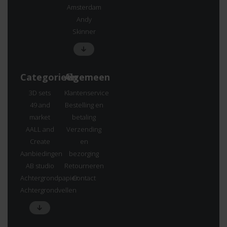
Amsterdam
Andy
Skinner
Categorieën
Algemeen
3D sets
Klantenservice
49 and
Bestelling en
market
betaling
AALL and
Verzending
Create
en
Aanbiedingen
bezorging
AB studio
Retourneren
Achtergrondpapier
Contact
Achtergrondvellen