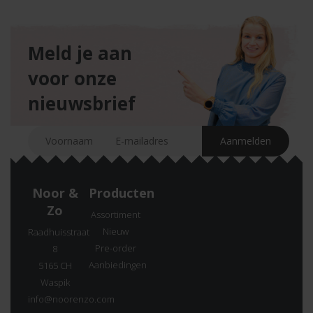
Meld je aan
voor onze
nieuwsbrief
Noor &
Producten
Zo
Assortiment
Nieuw
Raadhuisstraat
Pre-order
8
Aanbiedingen
5165 CH
Waspik
info@noorenzo.com