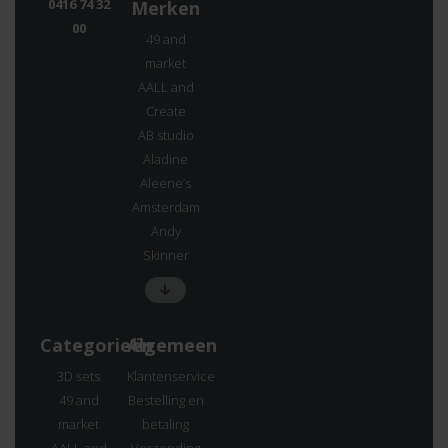
0416 74 32
Merken
00
49 and
market
AALL and
Create
AB studio
Aladine
Aleene’s
Amsterdam
Andy
Skinner
Categorieën
Algemeen
3D sets
Klantenservice
49 and
Bestelling en
market
betaling
AALL and
Verzending