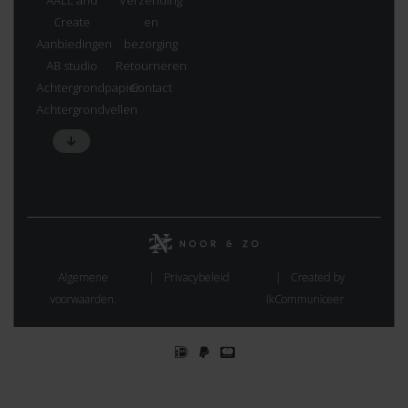
Create
en
Aanbiedingen
bezorging
AB studio
Retourneren
Achtergrondpapier
Contact
Achtergrondvellen
Algemene
Privacybeleid
Created by
voorwaarden.
IkCommuniceer