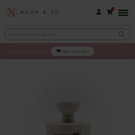
0
Friendz membership
Mijn verlanglijst