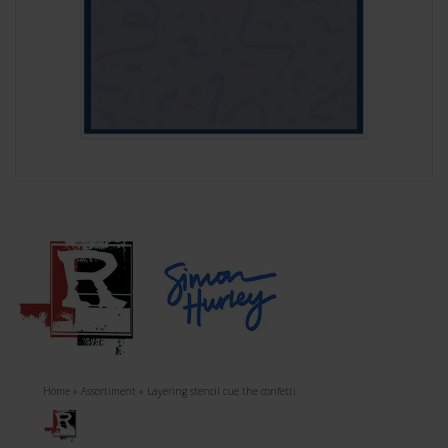
Home
»
Assortiment
»
Layering stencil cue the confetti