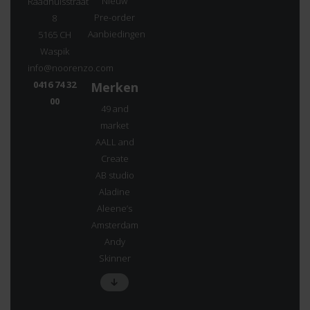
Nieuw
Raadhuisstraat
Pre-order
8
Aanbiedingen
5165 CH
Waspik
info@noorenzo.com
0416 74 32
Merken
00
49 and
market
AALL and
Create
AB studio
Aladine
Aleene’s
Amsterdam
Andy
Skinner