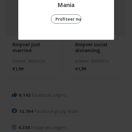
Mania
Profiteer nu
knipvel just
knipvel social
married
distancing
Artikelnr. 3000/0103
Artikelnr. 3000/0074
€
1,99
€
1,99
6.143
Facebook volgers
13.764
Facebook groep leden
4.338
Instagram volgers