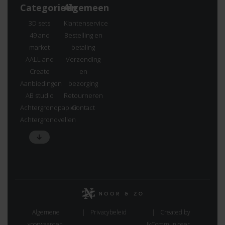
Categorieën
Algemeen
3D sets
Klantenservice
49 and
Bestelling en
market
betaling
AALL and
Verzending
Create
en
Aanbiedingen
bezorging
AB studio
Retourneren
Achtergrondpapier
Contact
Achtergrondvellen
Algemene
Privacybeleid
Created by
voorwaarden.
IkCommuniceer