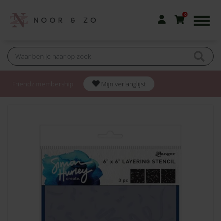
0
Friendz membership
Mijn verlanglijst