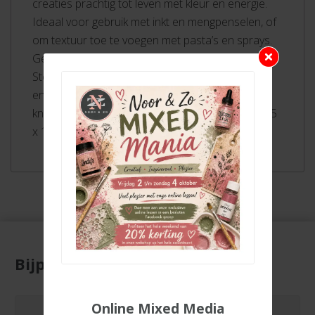
creaties prachtig tot leven met kleur en energie.
Ideaal voor gebruik met inkt en mengpenselen, of
om textuur toe te voegen met pasta’s en sprays.
Gebruik in combinatie met Simon Hurley create.
Stellar en Dye inktkussens, pasta’s, Solar sprays
en meer om handgemaakte kaarten en
knutselwerkjes te ontwerpen. Het stencil meet 15
x 15 cm (6 x 6 inch). 3-delige set.
Bijpassende producten
Online Mixed Media