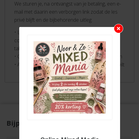
We sturen je, na ontvangst van je betaling, een e-
mail met daarin een verborgen link zodat de les
privé blijft en de bijbehorende uitleg.
• Lessen wanneer en waar JIJ dat wilt vanaf je
computer, telefoon of
tablet
• Op een plezierige manier de basistechniek leren
• Alles rustig kunnen terugkijken wanneer jij dat wilt
Bijpassende producten