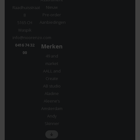
Nieuw
Raadhuisstraat
Pre-order
8
Aanbiedingen
5165 CH
Waspik
info@noorenzo.com
0416 74 32
Merken
00
49 and
market
AALL and
Create
AB studio
Aladine
Aleene’s
Amsterdam
Andy
Skinner