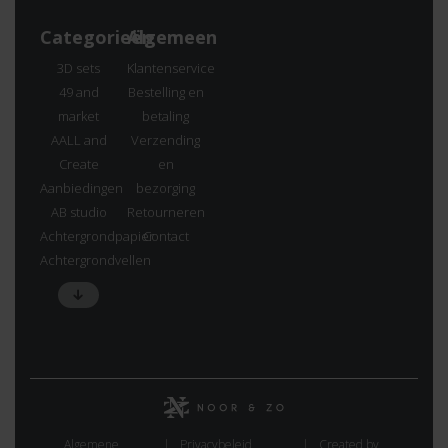
Categorieën
Algemeen
3D sets
Klantenservice
49 and
Bestelling en
market
betaling
AALL and
Verzending
Create
en
Aanbiedingen
bezorging
AB studio
Retourneren
Achtergrondpapier
Contact
Achtergrondvellen
Algemene
Privacybeleid
Created by