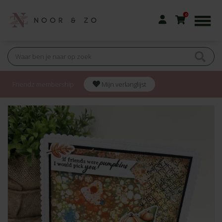
0
Friendz membership
Mijn verlanglijst