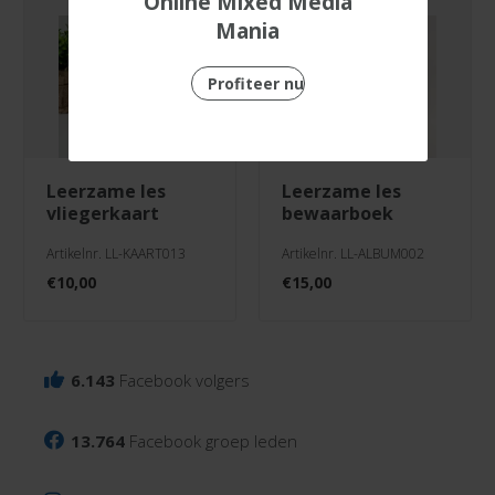
Online Mixed Media
Mania
Profiteer nu
leerzame les
leerzame les
vliegerkaart
bewaarboek
Artikelnr. LL-KAART013
Artikelnr. LL-ALBUM002
€
10,00
€
15,00
6.143
Facebook volgers
13.764
Facebook groep leden