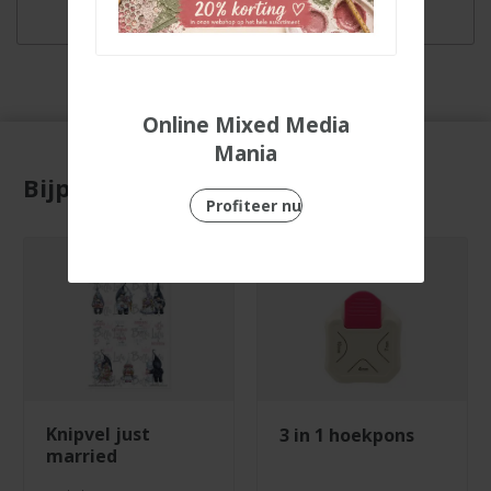
Online Mixed Media
Mania
Bijpassende producten
Profiteer nu
knipvel just
3 in 1 hoekpons
married