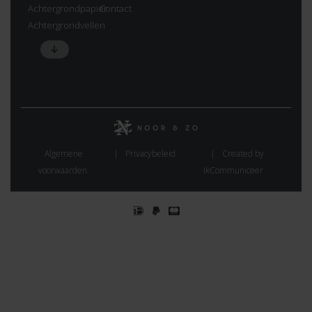
Achtergrondpapier
Contact
Achtergrondvellen
Algemene
Privacybeleid
Created by
voorwaarden.
IkCommuniceer