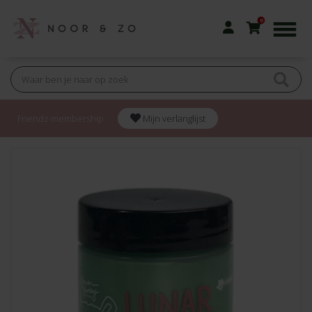
0
Friendz membership
Mijn verlanglijst