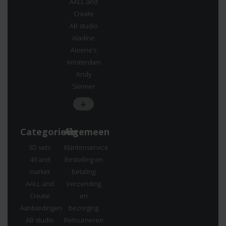
AALL and
Create
AB studio
Aladine
Aleene’s
Amsterdam
Andy
Skinner
Categorieën
Algemeen
3D sets
Klantenservice
49 and
Bestelling en
market
betaling
AALL and
Verzending
Create
en
Aanbiedingen
bezorging
AB studio
Retourneren