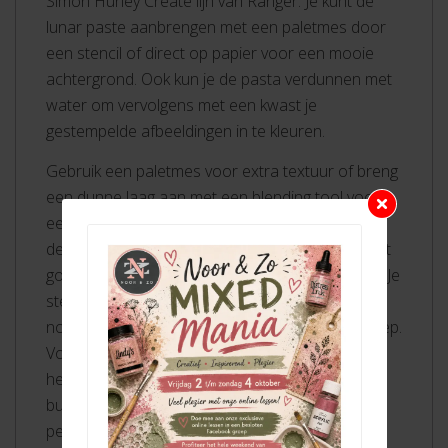
Simon Hurley Create lijn van Ranger. Je kunt de
lunar paste aanbrengen met een paletmes door
een stencil of direct op papier voor een mooie
achtergrond. Ook kun je de pasta verdunnen met
water om vervolgens met een kwast je
gestempelde afbeeldingen in te kleuren.
Gebruik een paletmes voor extra textuur of breng
een dunne laag aan met een blending tool voor
een metallic verf uitstraling. Zelfs stempelen met
de lunar paste is mogelijk. De levendige kleur blijft
goed zichtbaar op zowel licht als donker papier. Je
stempels en stencils maak je – zolang de pasta
nog nat is – eenvoudig schoon met water en zeep.
Voor het drogen van de lunar paste kun je een
heat tool gebruiken zonder dat de pasta gaat
bubbelen. Zodra het droog is, heb je een
permanent resultaat dat niet afgeeft.