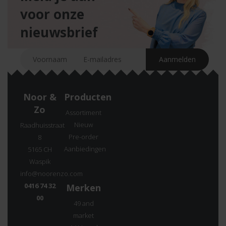
voor onze
nieuwsbrief
Noor &
Producten
Zo
Assortiment
Nieuw
Raadhuisstraat
Pre-order
8
Aanbiedingen
5165 CH
Waspik
info@noorenzo.com
0416 74 32
Merken
00
49 and
market