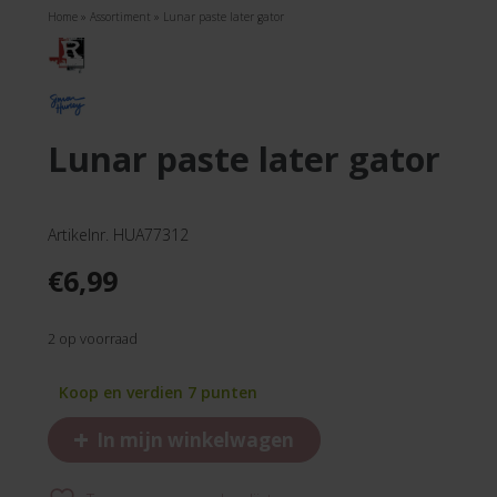
Home
»
Assortiment
»
Lunar paste later gator
lunar paste later gator
Artikelnr. HUA77312
€
6,99
2 op voorraad
Koop en verdien 7 punten
+
In mijn winkelwagen