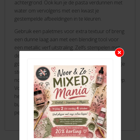
achtergrond. Ook kun je de pasta verdunnen met
water om vervolgens met een kwast je
gestempelde afbeeldingen in te kleuren.
Gebruik een paletmes voor extra textuur of breng
een dunne laag aan met een blending tool voor
een metallic verf uitstraling. Zelfs stempelen met
de lunar paste is mogelijk. De levendige kleur blijft
goed zichtbaar op zowel licht als donker papier. Je
stempels en stencils maak je – zolang de pasta
nog nat is – eenvoudig schoon met water en zeep.
Voor het drogen van de lunar paste kun je een
heat tool gebruiken zonder dat de pasta gaat
bubbelen. Zodra het droog is, heb je een
permanent resultaat dat niet afgeeft.