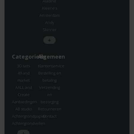
Aladine
Aleene’s
Amsterdam
Andy
Skinner
Categorieën
Algemeen
3D sets
Klantenservice
49 and
Bestelling en
market
betaling
AALL and
Verzending
Create
en
Aanbiedingen
bezorging
AB studio
Retourneren
Achtergrondpapier
Contact
Achtergrondvellen