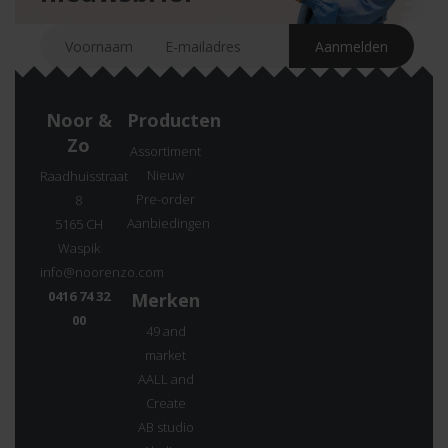
Noor &
Producten
Zo
Assortiment
Nieuw
Raadhuisstraat
Pre-order
8
Aanbiedingen
5165 CH
Waspik
info@noorenzo.com
0416 74 32
Merken
00
49 and
market
AALL and
Create
AB studio