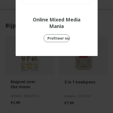
Online Mixed Media
Bijpassende producten
Mania
Profiteer nu
knipvel over
3 in 1 hoekpons
the moon
Artikelnr. 3000/0112
Artikelnr. 2137-037
€
1,99
€
7,99