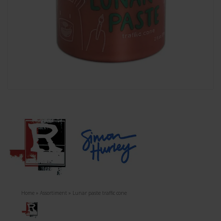
Home
»
Assortiment
»
Lunar paste traffic cone