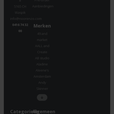
8
Aanbiedingen
5165 CH
Waspik
info@noorenzo.com
0416 74 32
Merken
00
49 and
market
AALL and
Create
AB studio
Aladine
Aleene’s
Amsterdam
Andy
Skinner
Categorieën
Algemeen