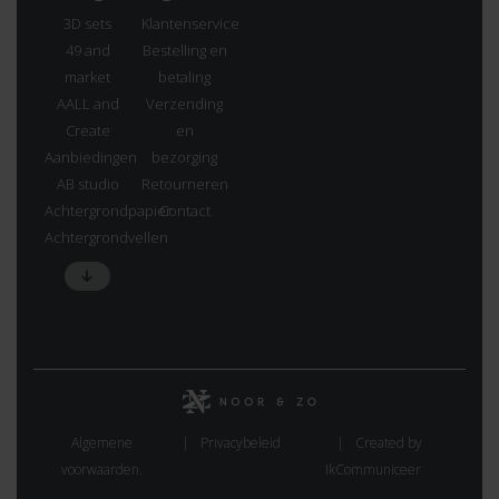
3D sets
Klantenservice
49 and
Bestelling en
market
betaling
AALL and
Verzending
Create
en
Aanbiedingen
bezorging
AB studio
Retourneren
Achtergrondpapier
Contact
Achtergrondvellen
Algemene
Privacybeleid
Created by
voorwaarden.
IkCommuniceer