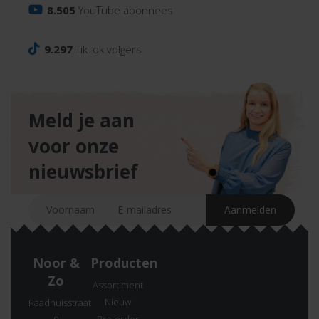
8.505
YouTube abonnees
9.297
TikTok volgers
Meld je aan
voor onze
nieuwsbrief
Noor &
Producten
Zo
Assortiment
Nieuw
Raadhuisstraat
Pre-order