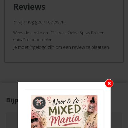
Reviews
Er zijn nog geen reviewen.
Wees de eerste om “Distress Oxide Spray Broken
China” te beoordelen
Je moet ingelogd zijn om een review te plaatsen.
Bijpassende producten