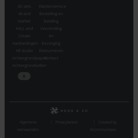
3D sets
Klantenservice
49 and
Bestelling en
market
betaling
AALL and
Verzending
Create
en
Aanbiedingen
bezorging
AB studio
Retourneren
Achtergrondpapier
Contact
Achtergrondvellen
Algemene
Privacybeleid
Created by
voorwaarden.
IkCommuniceer