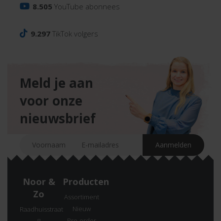
8.505
YouTube abonnees
9.297
TikTok volgers
Meld je aan
voor onze
nieuwsbrief
Noor &
Producten
Zo
Assortiment
Nieuw
Raadhuisstraat
Pre-order
8