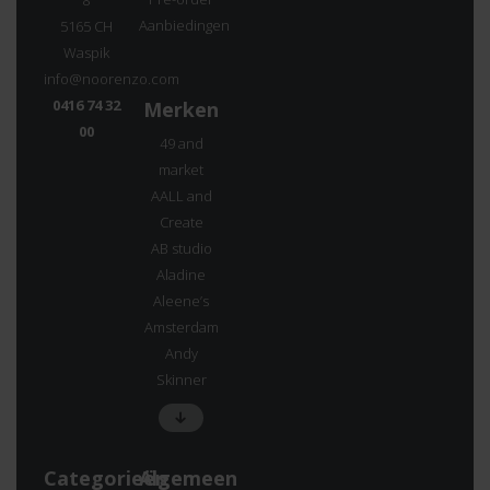
Aanbiedingen
5165 CH
Waspik
info@noorenzo.com
0416 74 32
Merken
00
49 and
market
AALL and
Create
AB studio
Aladine
Aleene’s
Amsterdam
Andy
Skinner
Categorieën
Algemeen