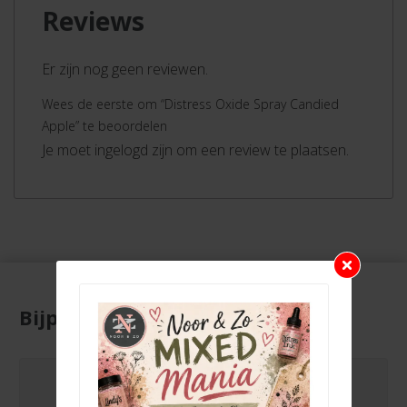
Reviews
Er zijn nog geen reviewen.
Wees de eerste om “Distress Oxide Spray Candied
Apple” te beoordelen
Je moet ingelogd zijn om een review te plaatsen.
Bijpassende producten