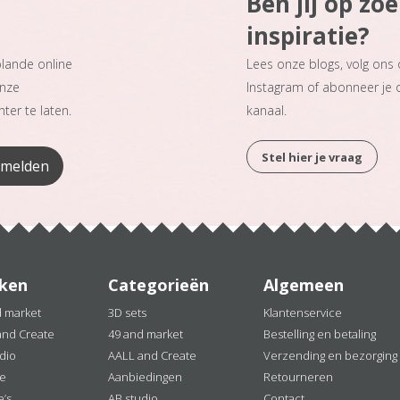
Ben jij op zo
inspiratie?
plande online
Lees onze blogs, volg ons
onze
Instagram of abonneer je
ter te laten.
kanaal.
Stel hier je vraag
ken
Categorieën
Algemeen
d market
3D sets
Klantenservice
and Create
49 and market
Bestelling en betaling
dio
AALL and Create
Verzending en bezorging
ne
Aanbiedingen
Retourneren
e’s
AB studio
Contact