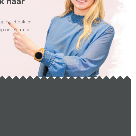
ek naar
 op Facebook en
 op ons YouTube