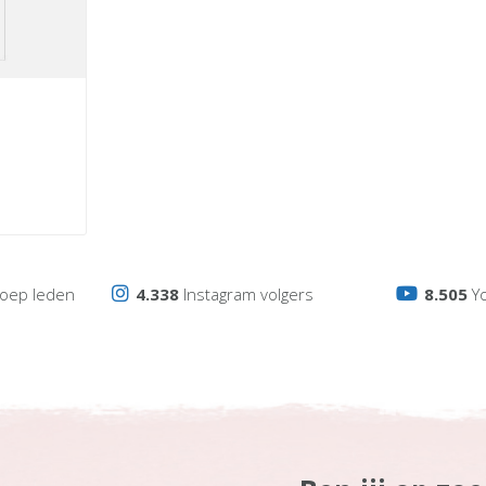
oep leden
4.338
Instagram volgers
8.505
Y