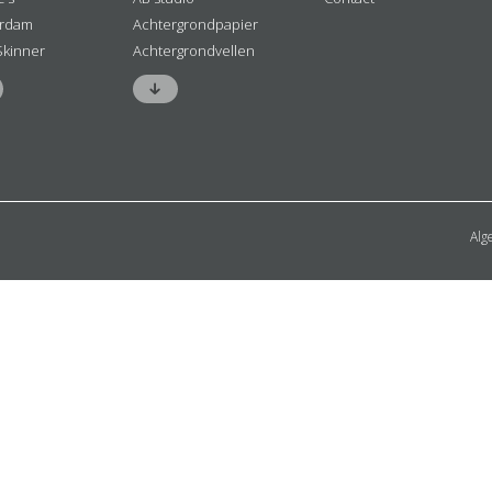
rdam
Achtergrondpapier
Skinner
Achtergrondvellen
Alg