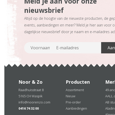
Meld je aan voor onze
nieuwsbrief
Altijd op de hoogte van de nieuwste producten, de ge
events, aanbiedingen en meer? Meld je hier aan voor 
dagelijkse nieuwsbrief door je naam en e-mailadres ach
Noor & Zo
Producten
Mer
Raadhuisstraat 8
Assortiment
49 an
5165 CH Waspik
Nieuw
AALL 
info@noorenzo.com
Pre-order
AB stu
0416 74 32 00
Aanbiedingen
Aladi
Aleen