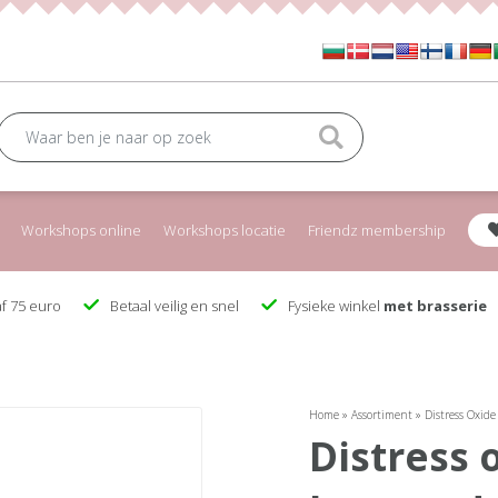
Workshops online
Workshops locatie
Friendz membership
f 75 euro
Betaal veilig en snel
Fysieke winkel
met brasserie
Home
»
Assortiment
»
Distress Oxid
distress oxide spray squeezed