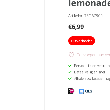
lemonad
Artikelnr. TSO67900
€
6,99
Uitverkocht
Toevoegen aan verl
Persoonlijk en vertrou
Betaal veilig en snel
Afhalen op locatie mog