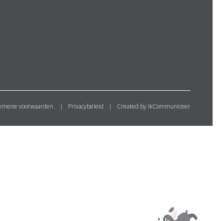
emene voorwaarden.
Privacybeleid
Created by IkCommuniceer