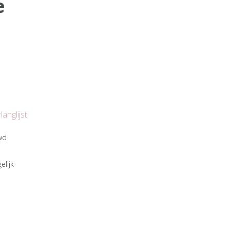
e
anglijst
wd
elijk