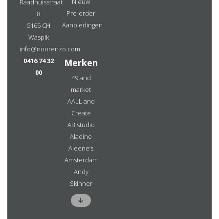
Nieuw
Raadhuisstraat
Pre-order
8
Aanbiedingen
5165 CH
Waspik
info@noorenzo.com
0416 74 32
Merken
00
49 and
market
AALL and
Create
AB studio
Aladine
Aleene’s
Amsterdam
Andy
Skinner