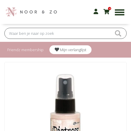
0
Friendz membership
Mijn verlanglijst