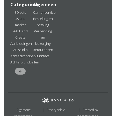
Categorieën
Algemeen
3D sets
Klantenservice
49 and
Bestelling en
market
betaling
AALL and
Verzending
Create
en
Aanbiedingen
bezorging
AB studio
Retourneren
Achtergrondpapier
Contact
Achtergrondvellen
Algemene
Privacybeleid
Created by