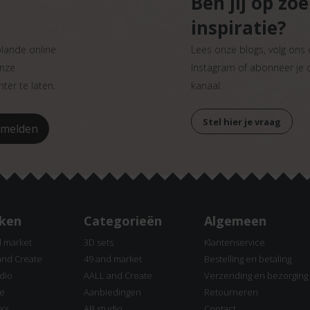
Ben jij op zo
inspiratie?
plande online
Lees onze blogs, volg ons
onze
Instagram of abonneer je
ter te laten.
kanaal.
Stel hier je vraag
ken
Categorieën
Algemeen
d market
3D sets
Klantenservice
and Create
49 and market
Bestelling en betaling
dio
AALL and Create
Verzending en bezorging
ne
Aanbiedingen
Retourneren
e’s
AB studio
Contact