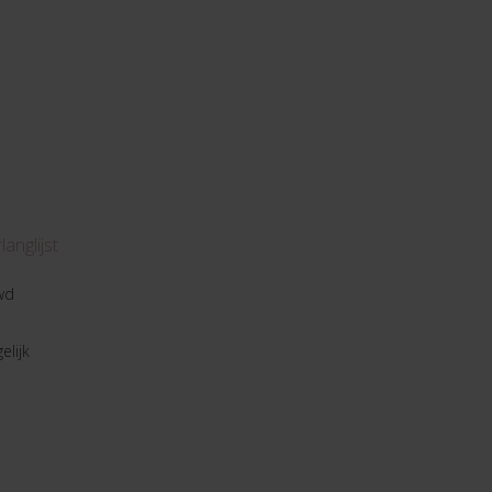
anglijst
wd
elijk