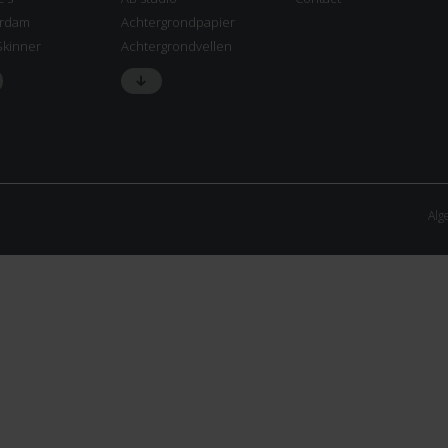
rdam
Achtergrondpapier
Skinner
Achtergrondvellen
Alg