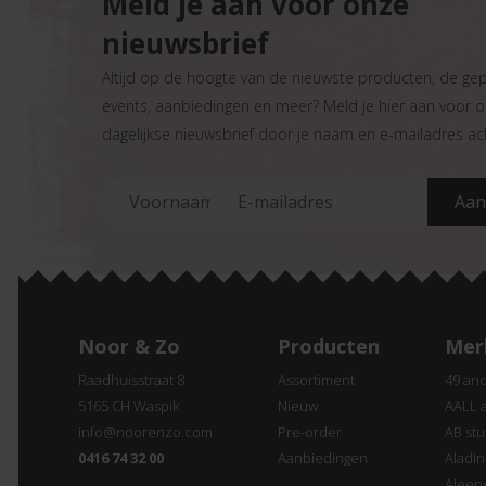
Meld je aan voor onze
nieuwsbrief
Altijd op de hoogte van de nieuwste producten, de ge
events, aanbiedingen en meer? Meld je hier aan voor 
dagelijkse nieuwsbrief door je naam en e-mailadres ach
Noor & Zo
Producten
Mer
Raadhuisstraat 8
Assortiment
49 an
5165 CH Waspik
Nieuw
AALL 
info@noorenzo.com
Pre-order
AB stu
0416 74 32 00
Aanbiedingen
Aladi
Aleen