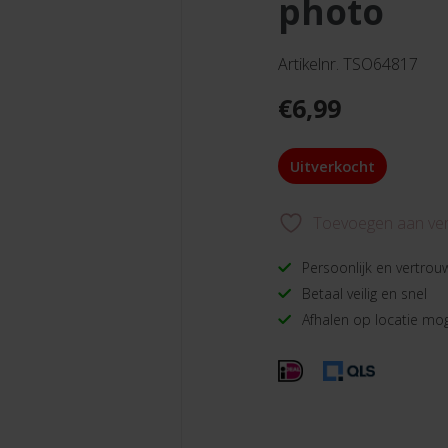
photo
Artikelnr. TSO64817
€
6,99
Uitverkocht
Toevoegen aan verl
Persoonlijk en vertrou
Betaal veilig en snel
Afhalen op locatie mog