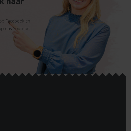
ek naar
 op Facebook en
 op ons YouTube