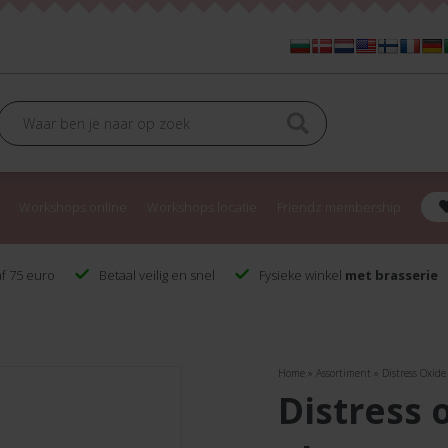
Workshops online
Workshops locatie
Friendz membership
f 75 euro
Betaal veilig en snel
Fysieke winkel
met brasserie
Home
»
Assortiment
»
Distress Oxid
distress oxide spray vintage