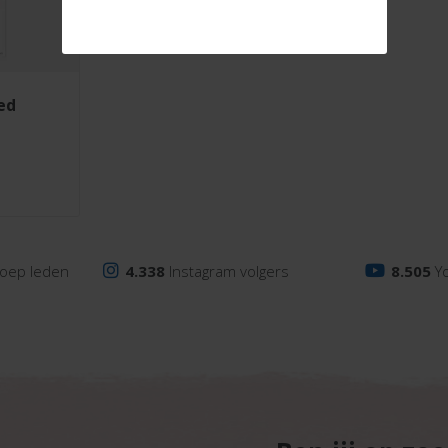
ied
oep leden
4.338
Instagram volgers
8.505
Y