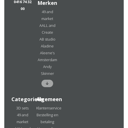
0416 74 32
Merken
00
49 and
market
AALL and
Create
AB studio
Aladine
Aleene’s
Amsterdam
Andy
Skinner
Categorieën
Algemeen
3D sets
Klantenservice
49 and
Bestelling en
market
betaling