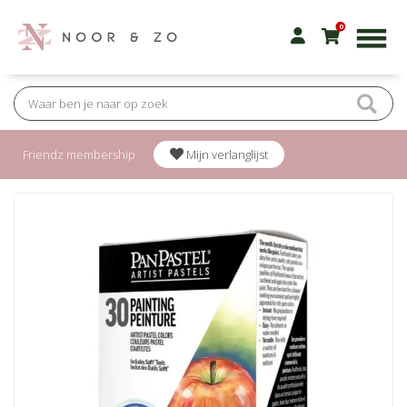
0
Friendz membership
Mijn verlanglijst