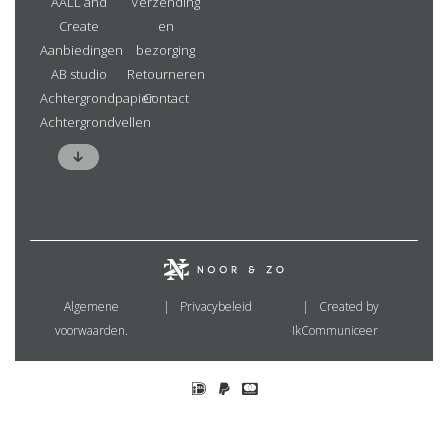
AALL and
Verzending
Create
en
Aanbiedingen
bezorging
AB studio
Retourneren
Achtergrondpapier
Contact
Achtergrondvellen
Algemene
Privacybeleid
Created by
voorwaarden.
IkCommuniceer