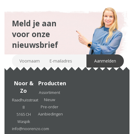
Meld je aan
voor onze
nieuwsbrief
Noor &
Producten
Zo
Assortiment
Nieuw
Raadhuisstraat
Pre-order
8
Aanbiedingen
5165 CH
Waspik
info@noorenzo.com