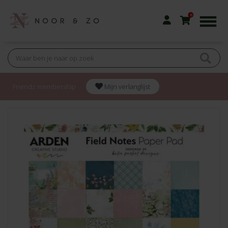
0
Friendz membership
Mijn verlanglijst