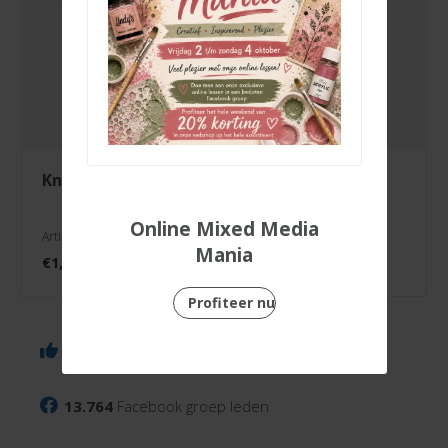
knipvel over
knipvel feestje
the moon
Online Mixed Media
Artikelnr. 3000/0112
Artikelnr. 3000/0089
Mania
€
1,99
€
1,99
Profiteer nu
6.143
Facebook volgers
13.764
Facebook groep leden