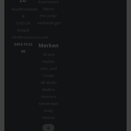
Assortiment
Nieuw
Raadhuisstraat
Pre-order
8
Aanbiedingen
5165 CH
Waspik
info@noorenzo.com
0416 74 32
Merken
00
49 and
market
AALL and
Create
AB studio
Aladine
Aleene’s
Amsterdam
Andy
Skinner