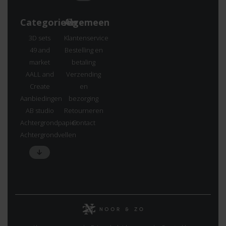
Categorieën
Algemeen
3D sets
Klantenservice
49 and
Bestelling en
market
betaling
AALL and
Verzending
Create
en
Aanbiedingen
bezorging
AB studio
Retourneren
Achtergrondpapier
Contact
Achtergrondvellen