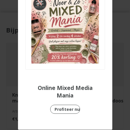
Bijpassende producten
Online Mixed Media
Mania
knipvel just
clean easy
married
stempelreinigerdoos
Profiteer nu
Artikelnr. 3000/0103
Artikelnr. 1009-001
€
1,99
€
12,50