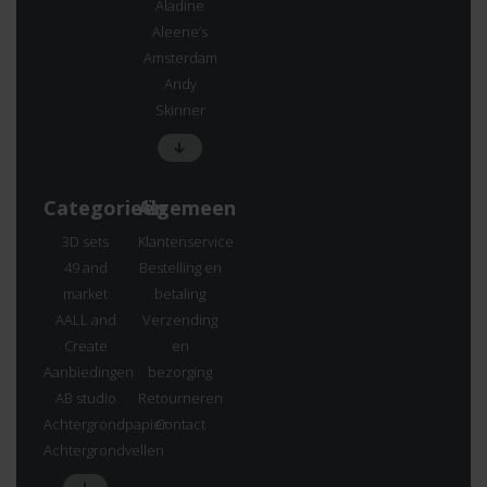
Aladine
Aleene’s
Amsterdam
Andy
Skinner
Categorieën
Algemeen
3D sets
Klantenservice
49 and
Bestelling en
market
betaling
AALL and
Verzending
Create
en
Aanbiedingen
bezorging
AB studio
Retourneren
Achtergrondpapier
Contact
Achtergrondvellen