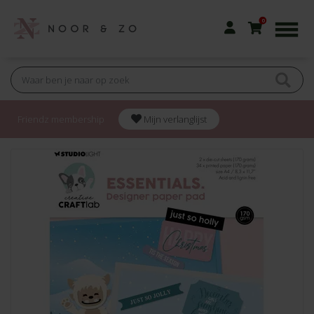
0
Friendz membership
Mijn verlanglijst