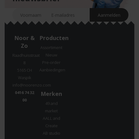
Noor &
Producten
Zo
Assortiment
Nieuw
Raadhuisstraat
Pre-order
8
Aanbiedingen
5165 CH
Waspik
info@noorenzo.com
0416 74 32
Merken
00
49 and
market
AALL and
Create
AB studio