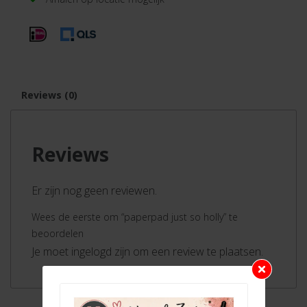
Reviews (0)
Reviews
Er zijn nog geen reviewen.
Wees de eerste om “paperpad just so holly” te
beoordelen
Je moet ingelogd zijn om een review te plaatsen.