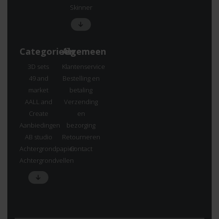
Skinner
Categorieën
Algemeen
3D sets
Klantenservice
49 and
Bestelling en
market
betaling
AALL and
Verzending
Create
en
Aanbiedingen
bezorging
AB studio
Retourneren
Achtergrondpapier
Contact
Achtergrondvellen