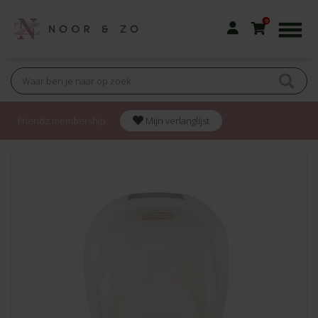
0
Friendz membership
Mijn verlanglijst