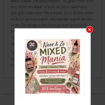
dikker papier van bijvoorbeeld 160 gram mee voor
een mooi resultaat. Je kunt de pons daarnaast
ook gebruiken voor het ponsen door dunne vellen
kurk, scrapbook papier, decoupage papier en dun
foam. De designs van onze ponsen lenen zich
perfect voor het maken van allerlei knutselwerken.
Gebruik de geponste vorm of juist het sjabloon
dat door het ponsen is ontstaan.
Tip!Pons eens in de zoveel tijd een aantal keer
door aluminiumfolie om de pons te slijpen en
scherp te houden.