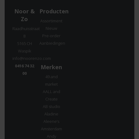
Noor &
Producten
Zo
Assortiment
Nieuw
Raadhuisstraat
Pre-order
8
Aanbiedingen
5165 CH
Waspik
info@noorenzo.com
0416 74 32
Merken
00
49 and
market
AALL and
Create
AB studio
Aladine
Aleene’s
Amsterdam
Andy