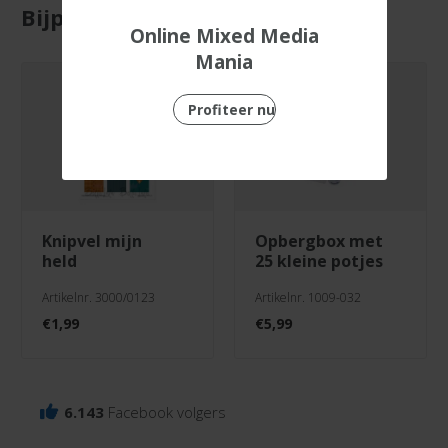
Bijpassende producten
Online Mixed Media
Mania
Profiteer nu
knipvel mijn
opbergbox met
held
25 kleine potjes
Artikelnr. 3000/0123
Artikelnr. 1009-032
€
1,99
€
5,99
6.143
Facebook volgers