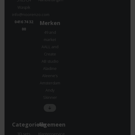
5165 CH
Waspik
info@noorenzo.com
0416 74 32
Merken
00
49 and
market
AALL and
Create
AB studio
Aladine
Aleene’s
Amsterdam
Andy
Skinner
Categorieën
Algemeen
3D sets
Klantenservice