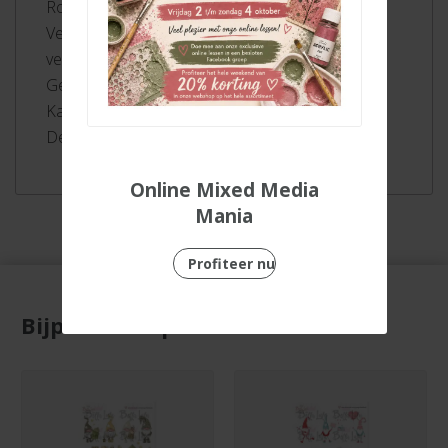
Robuuste M punt ca. 1 mm
Verkrijgbaar in 65 kleuren. Alle kleuren los
verkrijgbaar
Geurloze inkt op waterbasis
Kan tot 24 uur zonder dop zonder uit te drogen
De dop past achterop de viltstift
Online Mixed Media
Mania
Profiteer nu
Bijpassende producten