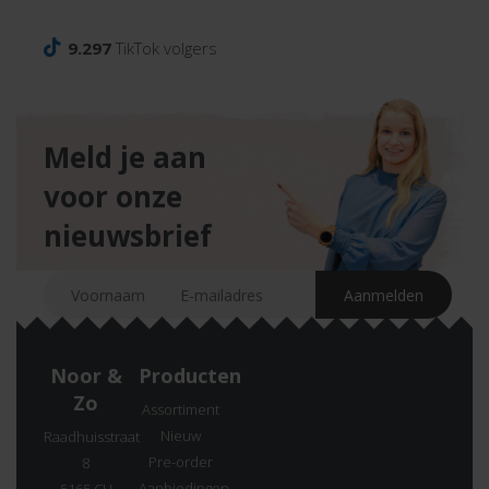
9.297
TikTok volgers
Meld je aan
voor onze
nieuwsbrief
Noor &
Producten
Zo
Assortiment
Nieuw
Raadhuisstraat
Pre-order
8
Aanbiedingen