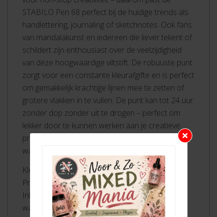
STABILO Pen 68 perfect bij de huidige trends als
handlettering, journaling of sketchnotes. Ook fans
van mandalakunst en iedereen die liever tekent of
schildert zijn enthousiast over de veelzijdigheid
van deze hoogwaardige viltstift. De robuuste punt
zorgt voor een constante kleurafgifte en is perfect
om gemakkelijk krachtige lijnen mee te zetten of
grotere vlakken in te vullen. De punt kan tot 24 uur
zonder dop zonder uit te drogen – perfect om
lekker door te kunnen werken aan je creatieve
project. De kleuren kunnen worden gemengd met
water voor prachtige aquareleffecten.
Kleurintensieve premium viltstift
Prachtige heldere kleuren
Inkt op waterbasis kan worden gemengd met
water voor prachtige aquareleffecten