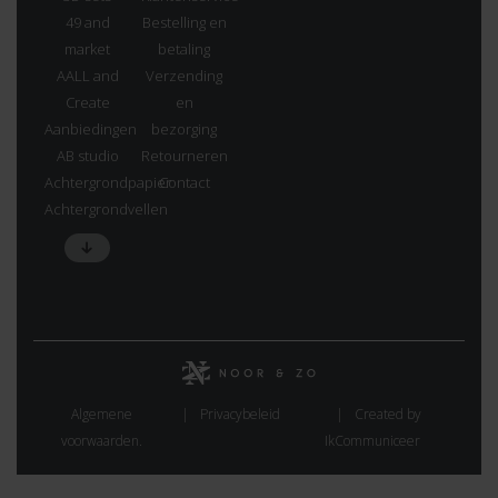
49 and
Bestelling en
market
betaling
AALL and
Verzending
Create
en
Aanbiedingen
bezorging
AB studio
Retourneren
Achtergrondpapier
Contact
Achtergrondvellen
Algemene
Privacybeleid
Created by
voorwaarden.
IkCommuniceer