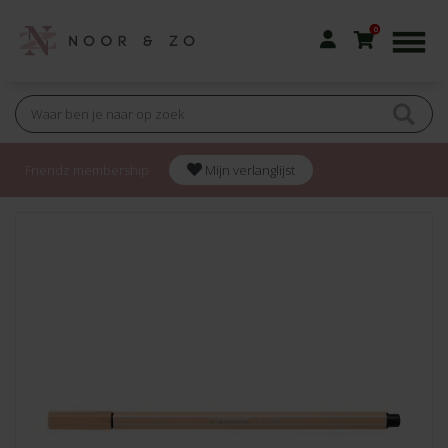
0
Friendz membership
Mijn verlanglijst