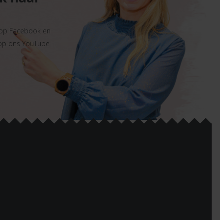
 op Facebook en
 op ons YouTube