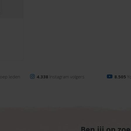
oep leden
4.338
Instagram volgers
8.505
Y
Ben jij op zo