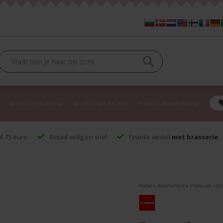
Workshops online
Workshops locatie
Friendz membership
f 75 euro
Betaal veilig en snel
Fysieke winkel
met brasserie
Home
»
Assortiment
»
Premium vilts