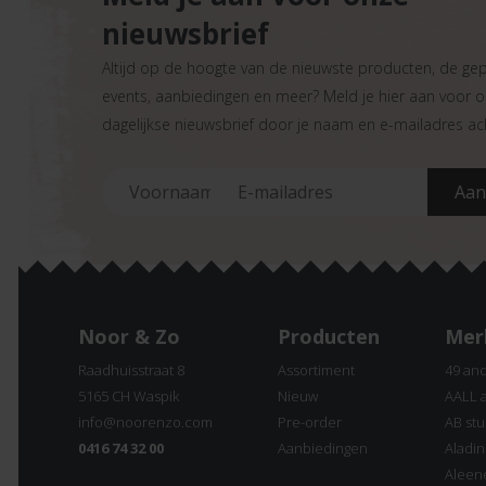
nieuwsbrief
Altijd op de hoogte van de nieuwste producten, de ge
events, aanbiedingen en meer? Meld je hier aan voor 
dagelijkse nieuwsbrief door je naam en e-mailadres ach
Noor & Zo
Producten
Mer
Raadhuisstraat 8
Assortiment
49 an
5165 CH Waspik
Nieuw
AALL 
info@noorenzo.com
Pre-order
AB stu
0416 74 32 00
Aanbiedingen
Aladi
Aleen