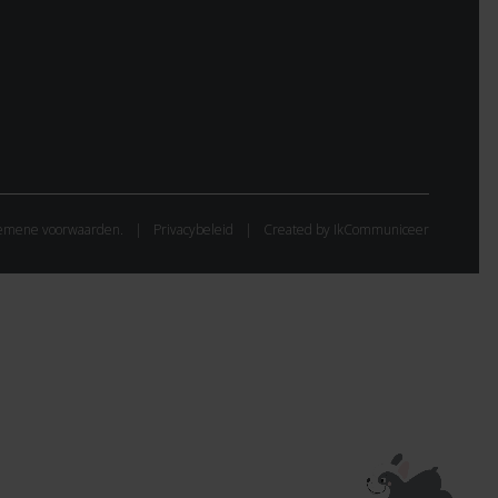
emene voorwaarden.
Privacybeleid
Created by IkCommuniceer