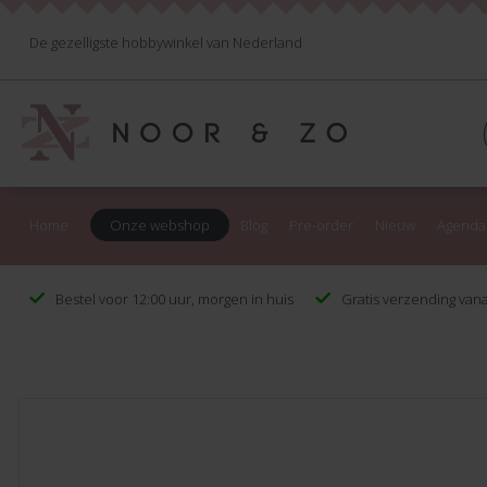
De gezelligste hobbywinkel van Nederland
Home
Onze webshop
Blog
Pre-order
Nieuw
Agenda
Bestel voor 12:00 uur, morgen in huis
Gratis verzending vana