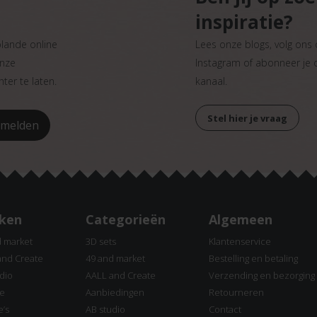
inspiratie?
plande online
Lees onze blogs, volg ons
onze
Instagram of abonneer je
ter te laten.
kanaal.
Stel hier je vraag
ken
Categorieën
Algemeen
d market
3D sets
Klantenservice
and Create
49 and market
Bestelling en betaling
dio
AALL and Create
Verzending en bezorging
ne
Aanbiedingen
Retourneren
e’s
AB studio
Contact