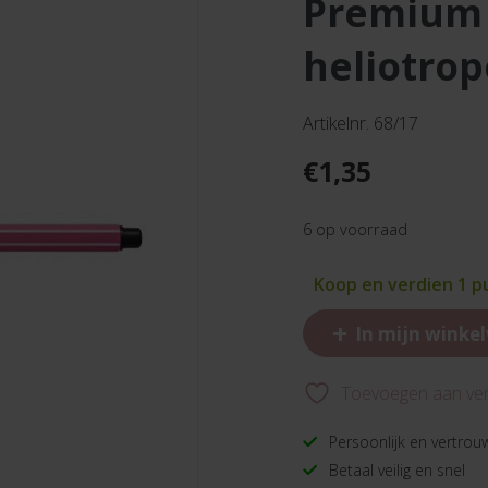
premium viltstift pen 68
heliotrop
Artikelnr. 68/17
€
1,35
6 op voorraad
Koop en verdien 1 p
+
In mijn winke
Toevoegen aan verl
Persoonlijk en vertrou
Betaal veilig en snel