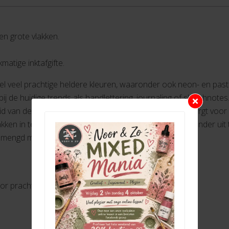
 en grote vlakken.
matige inktafgifte.
heel veel prachtige heldere kleuren, waaronder ook neon- en past
ij de huidige trends als handlettering, journaling of sketchnote
heid van deze hoogwaardige viltstift. De robuuste punt zorgt voor
vlakken in te vullen. De punt kan tot 24 uur zonder dop zonder u
emengd met water voor prachtige aquareleffecten.
r prachtige aquareleffecten