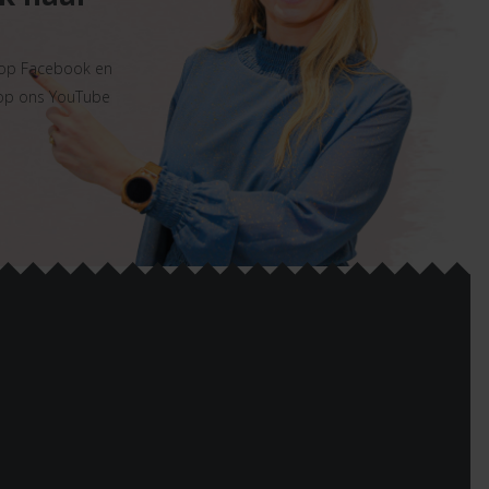
 op Facebook en
 op ons YouTube