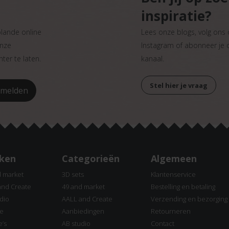
inspiratie?
plande online
Lees onze blogs, volg ons
onze
Instagram of abonneer je
ter te laten.
kanaal.
Stel hier je vraag
ken
Categorieën
Algemeen
d market
3D sets
Klantenservice
and Create
49 and market
Bestelling en betaling
dio
AALL and Create
Verzending en bezorging
ne
Aanbiedingen
Retourneren
e’s
AB studio
Contact