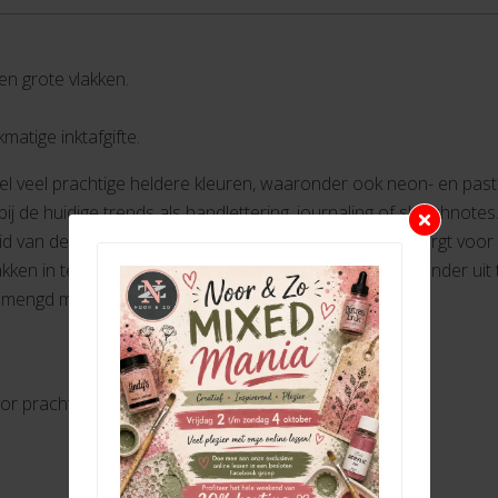
 en grote vlakken.
matige inktafgifte.
heel veel prachtige heldere kleuren, waaronder ook neon- en past
ij de huidige trends als handlettering, journaling of sketchnote
heid van deze hoogwaardige viltstift. De robuuste punt zorgt voor
vlakken in te vullen. De punt kan tot 24 uur zonder dop zonder u
emengd met water voor prachtige aquareleffecten.
r prachtige aquareleffecten