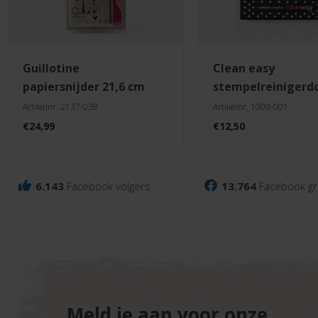
guillotine
clean easy
papiersnijder 21,6 cm
stempelreinigerd
Artikelnr. 2137-038
Artikelnr. 1009-001
€
24,99
€
12,50
6.143
Facebook volgers
13.764
Facebook gr
Meld je aan voor onze