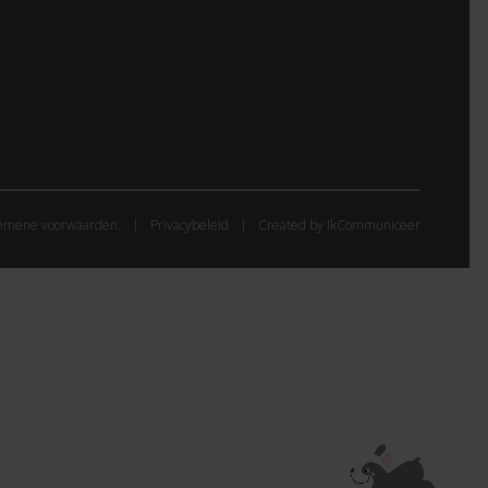
emene voorwaarden.
Privacybeleid
Created by IkCommuniceer