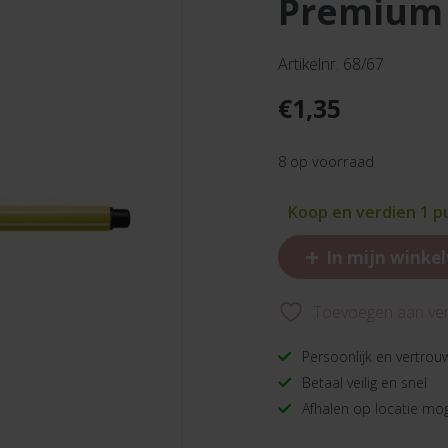
premium 
Artikelnr. 68/67
€
1,35
8 op voorraad
Koop en verdien 1 p
+
In mijn winke
Toevoegen aan verl
Persoonlijk en vertrou
Betaal veilig en snel
Afhalen op locatie mog