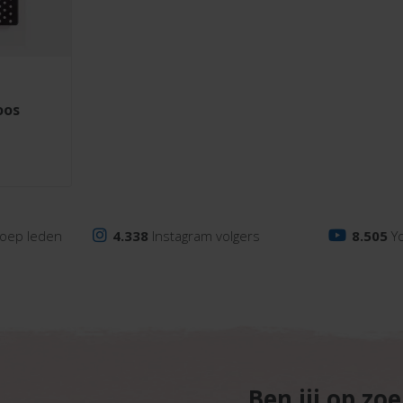
oos
oep leden
4.338
Instagram volgers
8.505
Y
Ben jij op zo