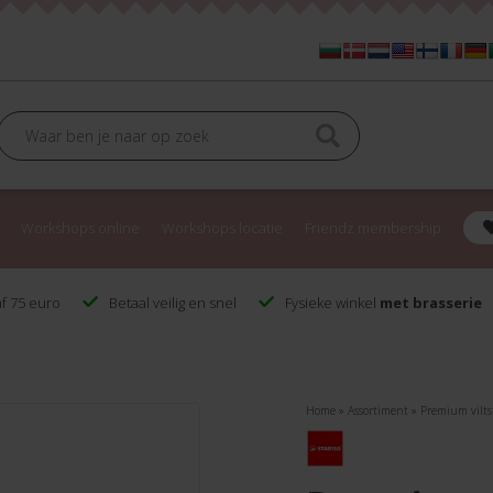
Workshops online
Workshops locatie
Friendz membership
f 75 euro
Betaal veilig en snel
Fysieke winkel
met brasserie
Home
»
Assortiment
»
Premium vilts