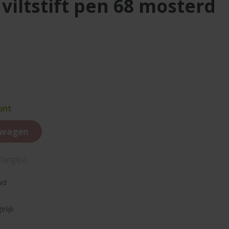
viltstift pen 68 mosterd
unt
lwagen
anglijst
wd
elijk