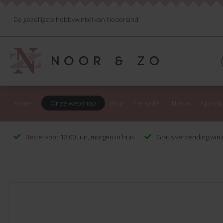
De gezelligste hobbywinkel van Nederland
Home
Onze webshop
Blog
Pre-order
Nieuw
Agenda
Bestel voor 12:00 uur, morgen in huis
Gratis verzending vana