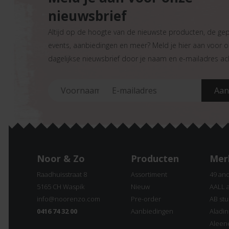
nieuwsbrief
Altijd op de hoogte van de nieuwste producten, de ge
events, aanbiedingen en meer? Meld je hier aan voor 
dagelijkse nieuwsbrief door je naam en e-mailadres ach
Noor & Zo
Producten
Mer
Raadhuisstraat 8
Assortiment
49 an
5165 CH Waspik
Nieuw
AALL 
info@noorenzo.com
Pre-order
AB stu
0416 74 32 00
Aanbiedingen
Aladi
Aleen