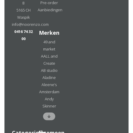
Pre-order
8
Aanbiedingen
5165 CH
Waspik
info@noorenzo.com
0416 74 32
Merken
00
49 and
market
AALL and
Create
AB studio
Aladine
Aleene’s
Amsterdam
Andy
Skinner
Categorieën
Algemeen