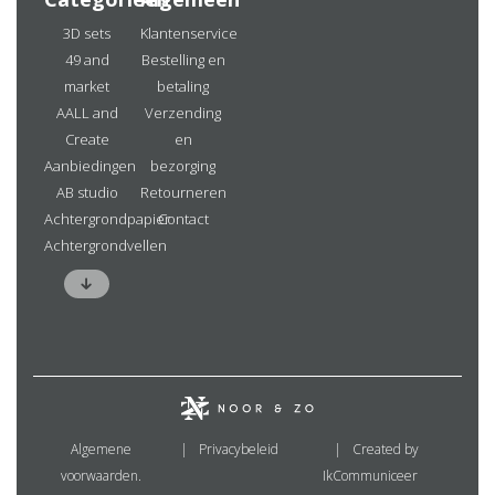
3D sets
Klantenservice
49 and
Bestelling en
market
betaling
AALL and
Verzending
Create
en
Aanbiedingen
bezorging
AB studio
Retourneren
Achtergrondpapier
Contact
Achtergrondvellen
Algemene
Privacybeleid
Created by
voorwaarden.
IkCommuniceer