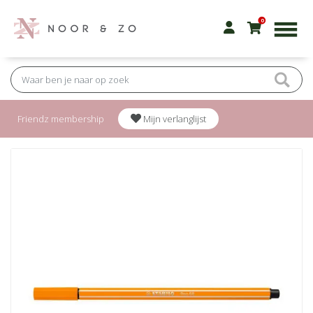
0
Friendz membership
Mijn verlanglijst