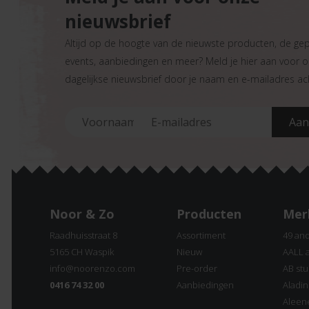
nieuwsbrief
Altijd op de hoogte van de nieuwste producten, de ge
events, aanbiedingen en meer? Meld je hier aan voor 
dagelijkse nieuwsbrief door je naam en e-mailadres ach
Noor & Zo
Producten
Mer
Raadhuisstraat 8
Assortiment
49 an
5165 CH Waspik
Nieuw
AALL 
info@noorenzo.com
Pre-order
AB stu
0416 74 32 00
Aanbiedingen
Aladi
Aleen