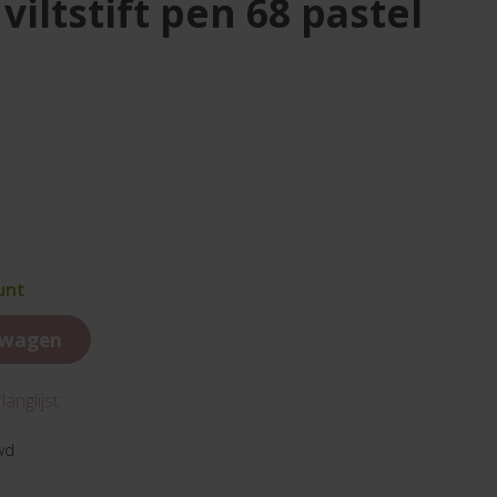
unt
lwagen
anglijst
wd