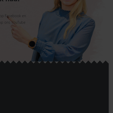
 op Facebook en
 op ons YouTube