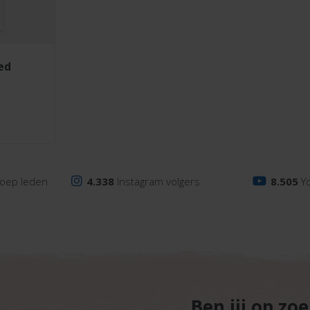
ied
oep leden
4.338
Instagram volgers
8.505
Y
Ben jij op zo