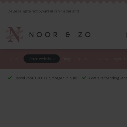
De gezelligste hobbywinkel van Nederland
Home
Onze webshop
Blog
Pre-order
Nieuw
Agenda
Bestel voor 12:00 uur, morgen in huis
Gratis verzending vana