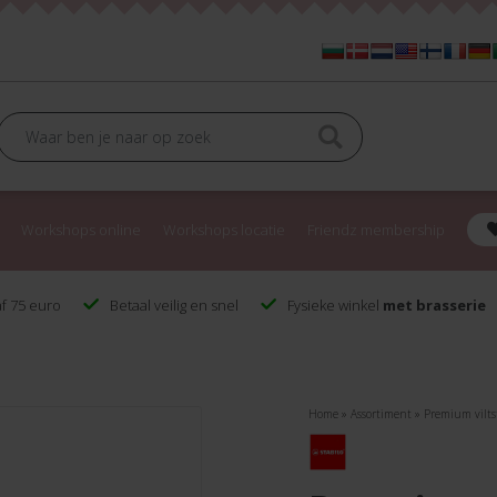
Workshops online
Workshops locatie
Friendz membership
f 75 euro
Betaal veilig en snel
Fysieke winkel
met brasserie
Home
»
Assortiment
»
Premium vilts