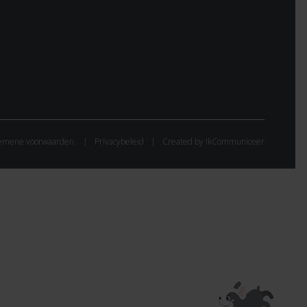
emene voorwaarden.
Privacybeleid
Created by IkCommuniceer