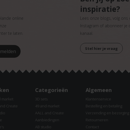
inspiratie?
plande online
Lees onze blogs, volg ons
onze
Instagram of abonneer je
ter te laten.
kanaal.
Stel hier je vraag
ken
Categorieën
Algemeen
d market
3D sets
Klantenservice
and Create
49 and market
Bestelling en betaling
dio
AALL and Create
Verzending en bezorging
ne
Aanbiedingen
Retourneren
e’s
AB studio
Contact