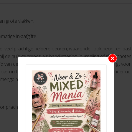
 en grote vlakken.
matige inktafgifte.
heel veel prachtige heldere kleuren, waaronder ook neon- en past
ij de huidige trends als handlettering, journaling of sketchnote
heid van deze hoogwaardige viltstift. De robuuste punt zorgt voor
vlakken in te vullen. De punt kan tot 24 uur zonder dop zonder u
emengd met water voor prachtige aquareleffecten.
r prachtige aquareleffecten