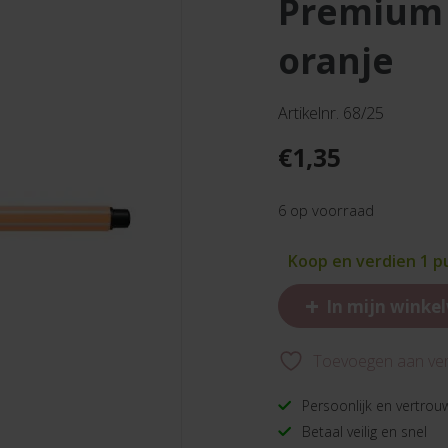
premium viltstift pen 68 pastel
oranje
Artikelnr. 68/25
€
1,35
6 op voorraad
Koop en verdien 1 p
+
In mijn winke
Toevoegen aan verl
Persoonlijk en vertrou
Betaal veilig en snel