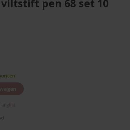
 punten
lwagen
anglijst
wd