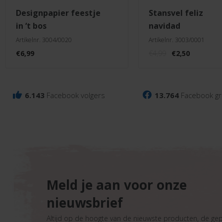
designpapier feestje
stansvel feliz
in ‘t bos
navidad
Artikelnr. 3004/0020
Artikelnr. 3003/0001
Oorspronkelij
Huidige
€
6,99
€
4,99
€
2,50
prijs
prijs
was:
is:
€4,99.
€2,50.
6.143
Facebook volgers
13.764
Facebook gr
Meld je aan voor onze
nieuwsbrief
Altijd op de hoogte van de nieuwste producten, de ge