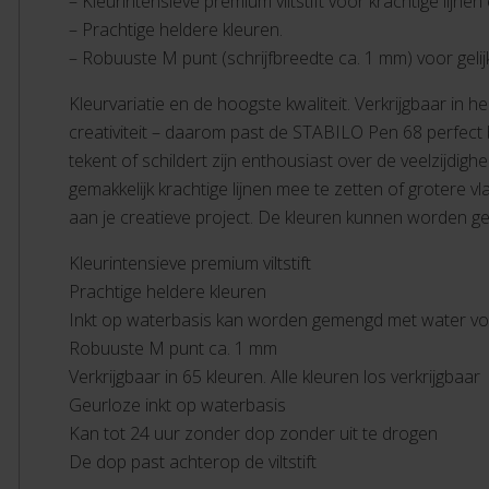
– Kleurintensieve premium viltstift voor krachtige lijnen
– Prachtige heldere kleuren.
– Robuuste M punt (schrijfbreedte ca. 1 mm) voor gelijk
Kleurvariatie en de hoogste kwaliteit. Verkrijgbaar in 
creativiteit – daarom past de STABILO Pen 68 perfect b
tekent of schildert zijn enthousiast over de veelzijdig
gemakkelijk krachtige lijnen mee te zetten of grotere 
aan je creatieve project. De kleuren kunnen worden g
Kleurintensieve premium viltstift
Prachtige heldere kleuren
Inkt op waterbasis kan worden gemengd met water voo
Robuuste M punt ca. 1 mm
Verkrijgbaar in 65 kleuren. Alle kleuren los verkrijgbaar
Geurloze inkt op waterbasis
Kan tot 24 uur zonder dop zonder uit te drogen
De dop past achterop de viltstift