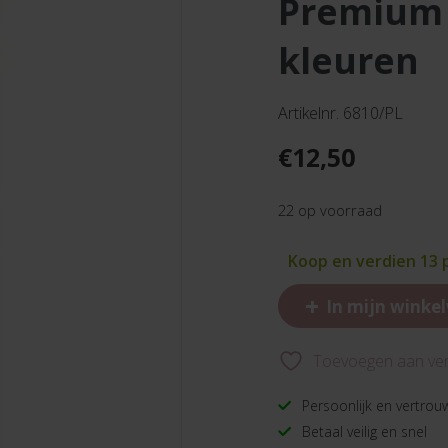
premium viltstift pen 68 set 10
kleuren
Artikelnr. 6810/PL
€
12,50
22 op voorraad
Koop en verdien 13
+
In mijn winke
Toevoegen aan verl
Persoonlijk en vertrou
Betaal veilig en snel