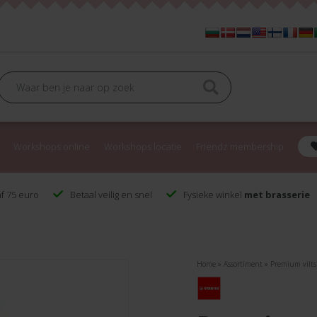
Workshops online
Workshops locatie
Friendz membership
f 75 euro
Betaal veilig en snel
Fysieke winkel
met brasserie
Home
»
Assortiment
»
Premium vilts