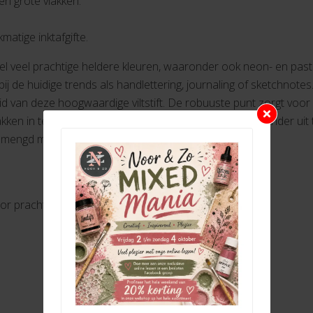
 en grote vlakken.
matige inktafgifte.
heel veel prachtige heldere kleuren, waaronder ook neon- en past
ij de huidige trends als handlettering, journaling of sketchnote
heid van deze hoogwaardige viltstift. De robuuste punt zorgt voor
vlakken in te vullen. De punt kan tot 24 uur zonder dop zonder u
emengd met water voor prachtige aquareleffecten.
r prachtige aquareleffecten