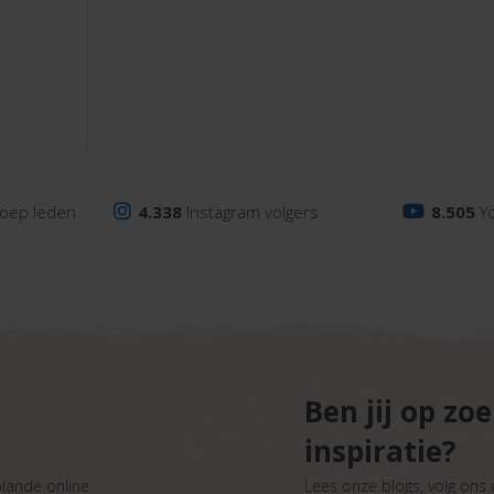
ke
oep leden
4.338
Instagram volgers
8.505
Y
Ben jij op zo
inspiratie?
plande online
Lees onze blogs, volg ons