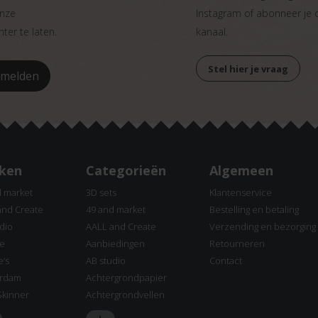
onze
Instagram of abonneer je
ter te laten.
kanaal.
Stel hier je vraag
ken
Categorieën
Algemeen
d market
3D sets
Klantenservice
and Create
49 and market
Bestelling en betaling
dio
AALL and Create
Verzending en bezorging
ne
Aanbiedingen
Retourneren
e’s
AB studio
Contact
rdam
Achtergrondpapier
Skinner
Achtergrondvellen