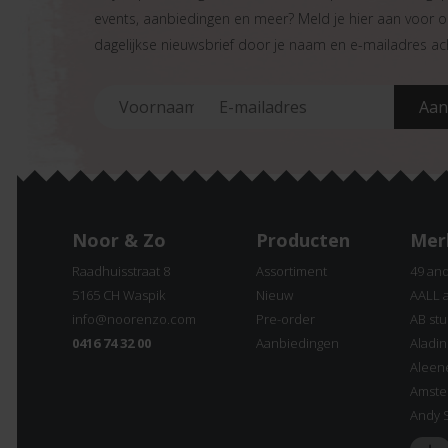
events, aanbiedingen en meer? Meld je hier aan voor 
dagelijkse nieuwsbrief door je naam en e-mailadres ach
Noor & Zo
Producten
Mer
Raadhuisstraat 8
Assortiment
49 an
5165 CH Waspik
Nieuw
AALL 
info@noorenzo.com
Pre-order
AB stu
0416 74 32 00
Aanbiedingen
Aladi
Aleen
Amste
Andy 