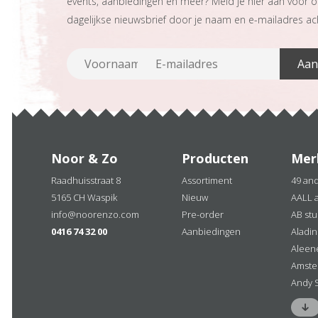
events, aanbiedingen en meer? Meld je hier aan voor 
dagelijkse nieuwsbrief door je naam en e-mailadres ach
Noor & Zo
Producten
Mer
Raadhuisstraat 8
Assortiment
49 an
5165 CH Waspik
Nieuw
AALL 
info@noorenzo.com
Pre-order
AB stu
0416 74 32 00
Aanbiedingen
Aladi
Aleen
Amste
Andy 