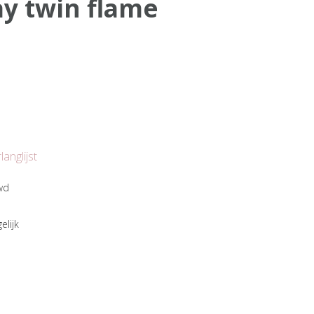
ray twin flame
anglijst
wd
elijk