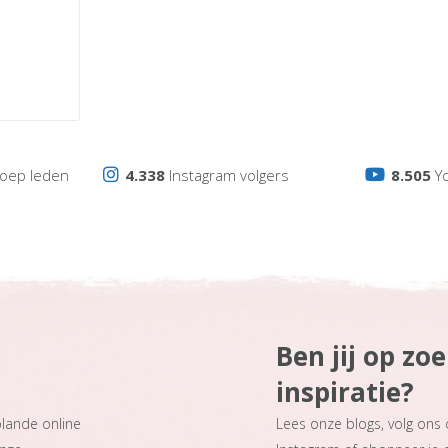
oep leden
4.338
Instagram volgers
8.505
Y
Ben jij op zo
inspiratie?
plande online
Lees onze blogs, volg ons