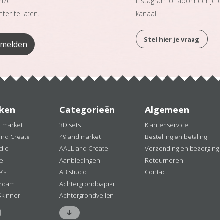
onze
Instagram of abonneer je
ter te laten.
kanaal.
Stel hier je vraag
ken
Categorieën
Algemeen
d market
3D sets
Klantenservice
and Create
49 and market
Bestelling en betaling
dio
AALL and Create
Verzending en bezorging
ne
Aanbiedingen
Retourneren
e’s
AB studio
Contact
rdam
Achtergrondpapier
Skinner
Achtergrondvellen