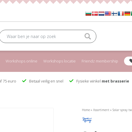
Workshops online
Workshops locatie
Friendz membership
f 75 euro
Betaal veilig en snel
Fysieke winkel
met brasserie
Home
»
Assortiment
»
Solar spray tw