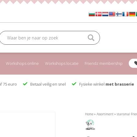
Workshops online
Workshops locatie
Friendz membership
f 75 euro
Betaal veilig en snel
Fysieke winkel
met brasserie
Home
»
Assortiment
»
stansmal Frie