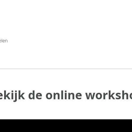
elen
ekijk de online worksh