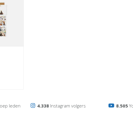
ke
oep leden
4.338
Instagram volgers
8.505
Y