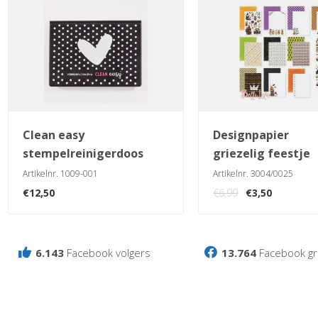
clean easy
designpapier
stempelreinigerdoos
griezelig feestje
Artikelnr. 1009-001
Artikelnr. 3004/0025
Oorspronkelij
Huidige
€
12,50
€
6,99
€
3,50
prijs
prijs
was:
is:
€6,99.
€3,50.
6.143
Facebook volgers
13.764
Facebook gr