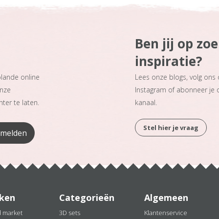
Ben jij op zo
inspiratie?
plande online
Lees onze blogs, volg ons
onze
Instagram of abonneer je
ter te laten.
kanaal.
Stel hier je vraag
ken
Categorieën
Algemeen
d market
3D sets
Klantenservice