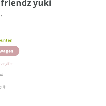
 friendz yuki
17
 punten
lwagen
anglijst
wd
elijk