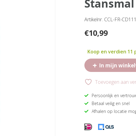
stansmal
Artikelnr. CCL-FR-CD11
€
10,99
Koop en verdien 11
+
In mijn winke
Toevoegen aan verl
Persoonlijk en vertrou
Betaal veilig en snel
Afhalen op locatie mog