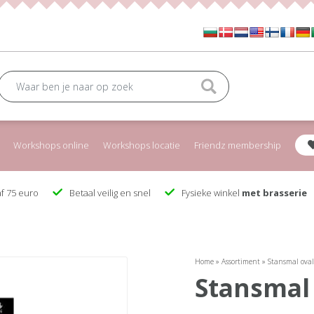
Workshops online
Workshops locatie
Friendz membership
f 75 euro
Betaal veilig en snel
Fysieke winkel
met brasserie
Home
»
Assortiment
»
Stansmal oval
stansmal