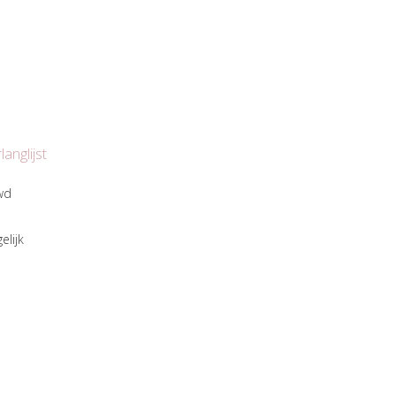
anglijst
wd
elijk