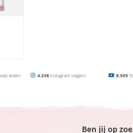
oep leden
4.338
Instagram volgers
8.505
Y
Ben jij op zo