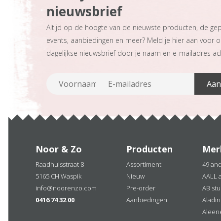
nieuwsbrief
Altijd op de hoogte van de nieuwste producten, de ge
events, aanbiedingen en meer? Meld je hier aan voor 
dagelijkse nieuwsbrief door je naam en e-mailadres ach
Noor & Zo
Producten
Mer
Raadhuisstraat 8
Assortiment
49 an
5165 CH Waspik
Nieuw
AALL 
info@noorenzo.com
Pre-order
AB stu
0416 74 32 00
Aanbiedingen
Aladi
Aleen