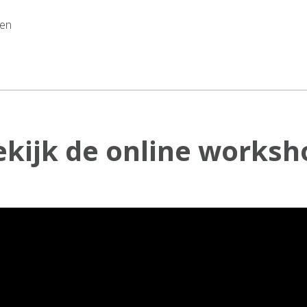
len
ekijk de online worksh