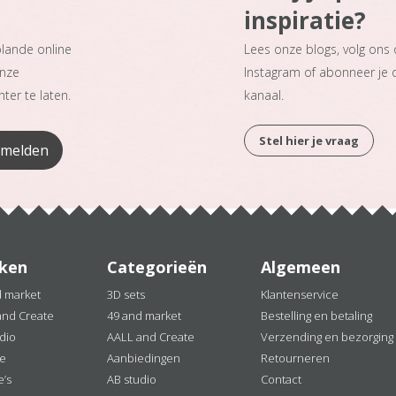
inspiratie?
plande online
Lees onze blogs, volg ons
onze
Instagram of abonneer je
ter te laten.
kanaal.
Stel hier je vraag
ken
Categorieën
Algemeen
d market
3D sets
Klantenservice
and Create
49 and market
Bestelling en betaling
dio
AALL and Create
Verzending en bezorging
ne
Aanbiedingen
Retourneren
e’s
AB studio
Contact