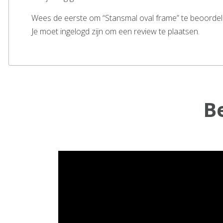
Wees de eerste om “Stansmal oval frame” te beoorde
Je moet ingelogd zijn om een review te plaatsen.
B