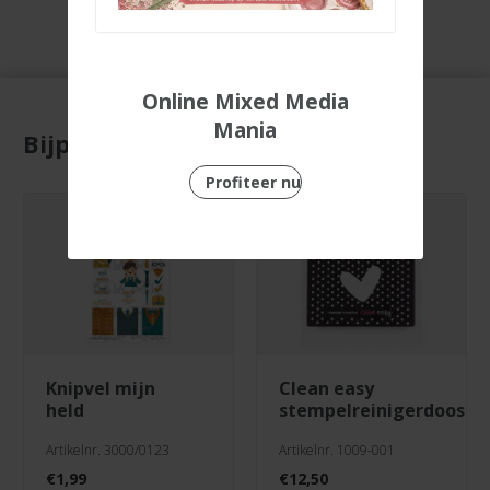
Online Mixed Media
Mania
Bijpassende producten
Profiteer nu
knipvel mijn
clean easy
held
stempelreinigerdoos
Artikelnr. 3000/0123
Artikelnr. 1009-001
€
1,99
€
12,50