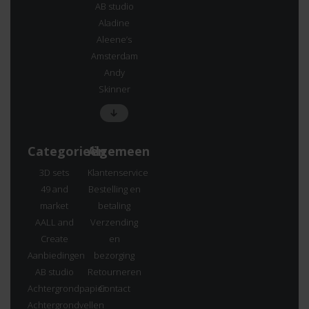
AB studio
Aladine
Aleene’s
Amsterdam
Andy
Skinner
Categorieën
Algemeen
3D sets
Klantenservice
49 and
Bestelling en
market
betaling
AALL and
Verzending
Create
en
Aanbiedingen
bezorging
AB studio
Retourneren
Achtergrondpapier
Contact
Achtergrondvellen