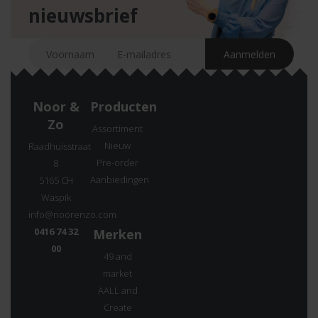
nieuwsbrief
Noor &
Producten
Zo
Assortiment
Nieuw
Raadhuisstraat
Pre-order
8
Aanbiedingen
5165 CH
Waspik
info@noorenzo.com
0416 74 32
Merken
00
49 and
market
AALL and
Create