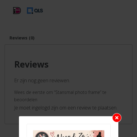
Reviews (0)
Reviews
Er zijn nog geen reviewen.
Wees de eerste om “Stansmal photo frame” te
beoordelen
Je moet ingelogd zijn om een review te plaatsen.