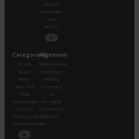
Aleene’s
Amsterdam
Andy
Skinner
Categorieën
Algemeen
3D sets
Klantenservice
49 and
Bestelling en
market
betaling
AALL and
Verzending
Create
en
Aanbiedingen
bezorging
AB studio
Retourneren
Achtergrondpapier
Contact
Achtergrondvellen