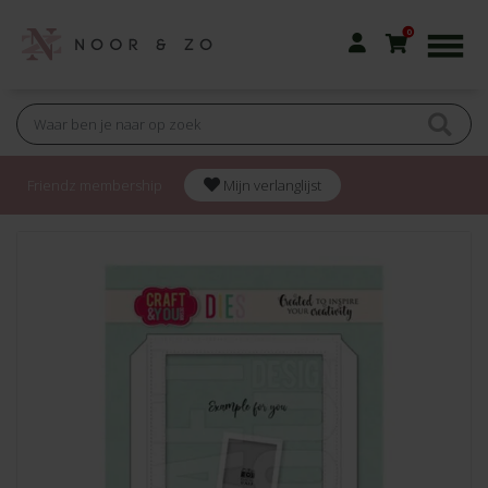
0
Friendz membership
Mijn verlanglijst