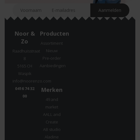
Noor &
Producten
Zo
Assortiment
Nieuw
Raadhuisstraat
Pre-order
8
Aanbiedingen
5165 CH
Waspik
info@noorenzo.com
0416 74 32
Merken
00
49 and
market
AALL and
Create
AB studio
Aladine