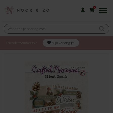
0
Friendz membership
Mijn verlanglijst