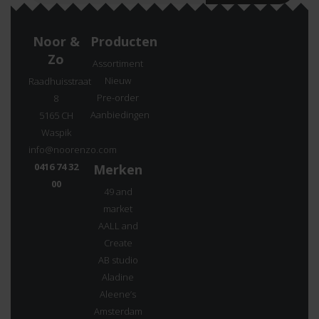
Noor &
Producten
Zo
Assortiment
Nieuw
Raadhuisstraat
Pre-order
8
Aanbiedingen
5165 CH
Waspik
info@noorenzo.com
0416 74 32
Merken
00
49 and
market
AALL and
Create
AB studio
Aladine
Aleene’s
Amsterdam