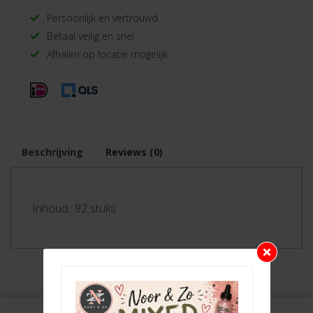
Persoonlijk en vertrouwd
Betaal veilig en snel
Afhalen op locatie mogelijk
Beschrijving
Reviews (0)
Inhoud:: 92 stuks