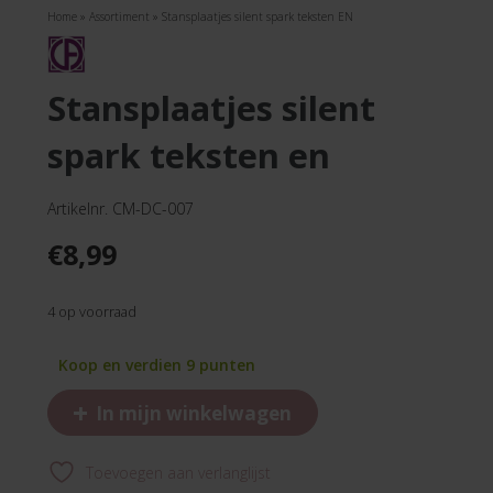
Home
»
Assortiment
»
Stansplaatjes silent spark teksten EN
stansplaatjes silent
spark teksten en
Artikelnr. CM-DC-007
€
8,99
4 op voorraad
Koop en verdien 9 punten
+
In mijn winkelwagen
Toevoegen aan verlanglijst