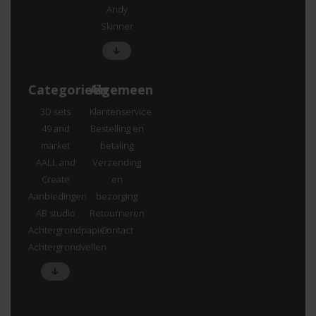
Andy
Skinner
Categorieën
Algemeen
3D sets
Klantenservice
49 and
Bestelling en
market
betaling
AALL and
Verzending
Create
en
Aanbiedingen
bezorging
AB studio
Retourneren
Achtergrondpapier
Contact
Achtergrondvellen