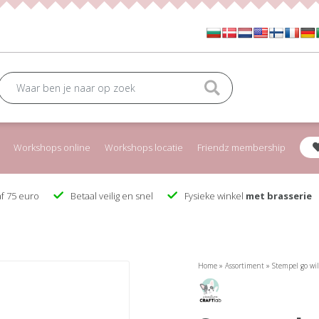
Workshops online
Workshops locatie
Friendz membership
f 75 euro
Betaal veilig en snel
Fysieke winkel
met brasserie
Home
»
Assortiment
»
Stempel go wi