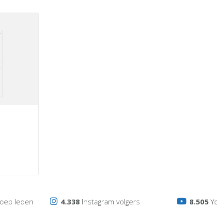
oep leden
4.338
Instagram volgers
8.505
Y