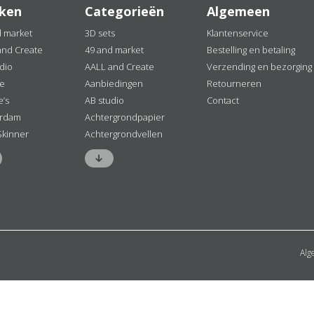
ken
Categorieën
Algemeen
d market
3D sets
Klantenservice
and Create
49 and market
Bestelling en betaling
dio
AALL and Create
Verzending en bezorging
ne
Aanbiedingen
Retourneren
e’s
AB studio
Contact
rdam
Achtergrondpapier
Skinner
Achtergrondvellen
Alg