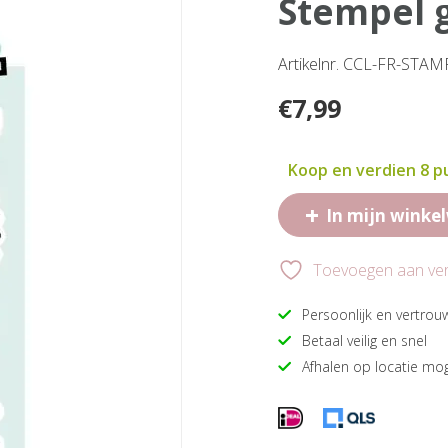
stempel 
Artikelnr. CCL-FR-STA
€
7,99
Koop en verdien 8 
+
In mijn winke
Toevoegen aan verl
Persoonlijk en vertrou
Betaal veilig en snel
Afhalen op locatie mog