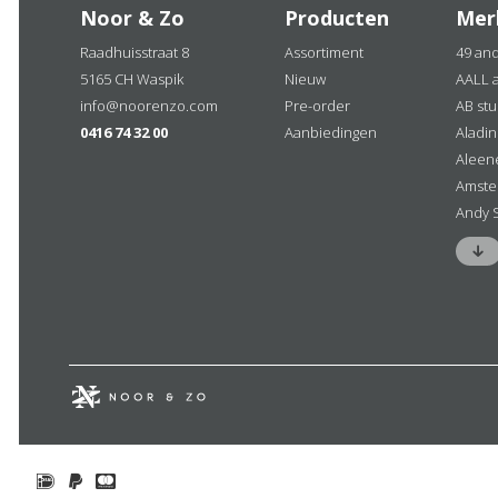
Noor & Zo
Producten
Mer
Raadhuisstraat 8
Assortiment
49 an
5165 CH Waspik
Nieuw
AALL 
info@noorenzo.com
Pre-order
AB stu
0416 74 32 00
Aanbiedingen
Aladi
Aleen
Amste
Andy 