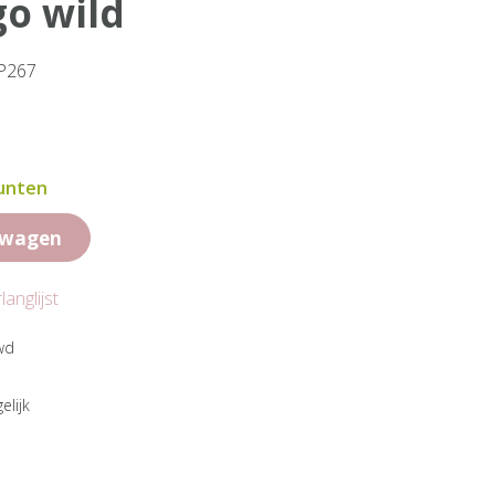
go wild
MP267
punten
lwagen
anglijst
wd
elijk